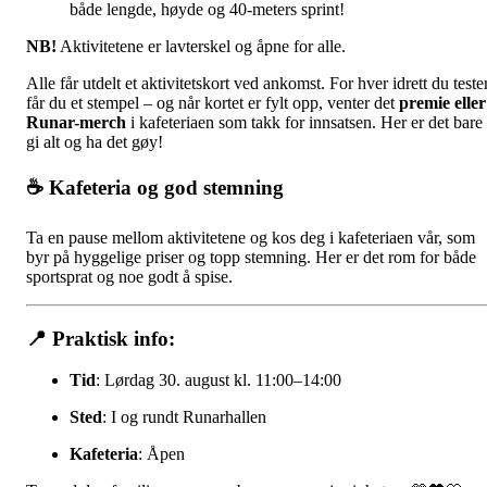
både lengde, høyde og 40-meters sprint!
NB!
Aktivitetene er lavterskel og åpne for alle.
Alle får utdelt et aktivitetskort ved ankomst. For hver idrett du tester
får du et stempel – og når kortet er fylt opp, venter det
premie eller
Runar-merch
i kafeteriaen som takk for innsatsen. Her er det bare
gi alt og ha det gøy!
☕ Kafeteria og god stemning
Ta en pause mellom aktivitetene og kos deg i kafeteriaen vår, som
byr på hyggelige priser og topp stemning. Her er det rom for både
sportsprat og noe godt å spise.
📍 Praktisk info:
Tid
: Lørdag 30. august kl. 11:00–14:00
Sted
: I og rundt Runarhallen
Kafeteria
: Åpen