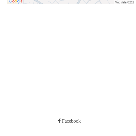
Bli medlem i klubben!
Trykk her for innmelding
Booking
Trykk her for å booke
Kontakt oss
E-post:
post@ilrunar.no
Administrasjonen
Facebook