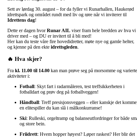
Sett av lørdag 30. august – for da fyller vi Runarhallen, Haukerød
idrettspark og området rundt med liv og røre når vi inviterer til
Idrettens dag
!
Dette er dagen hvor
Runar AIL
viser fram hele bredden av hva vi
driver med – og DU er invitert til å bli med!
Her kan du teste våre fire hovedidretter, møte nye og gamle helter,
og kjenne på den ekte
idrettsgleden
.
🔥 Hva skjer?
Fra
kl. 11.00 til 14.00
kan man prøve seg på morsomme og variert
aktiviteter i:
Fotball
: Skyt fart i radarmåleren, test treffsikkerheten i
fotballdart og prøv deg på fotballveggen!
Håndball
: Treff presisjonsveggen – eller kanskje det komme
en elitespiller du kan slå i målkonkurranse!
Ski
: Rulleski, orgeltramp og balanseutfordringer for både sm
og store bein.
Friidrett
: Hvem hopper høyest? Løper raskest? Her blir det