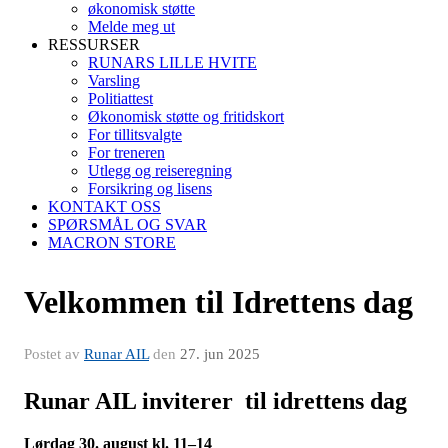
økonomisk støtte
Melde meg ut
RESSURSER
RUNARS LILLE HVITE
Varsling
Politiattest
Økonomisk støtte og fritidskort
For tillitsvalgte
For treneren
Utlegg og reiseregning
Forsikring og lisens
KONTAKT OSS
SPØRSMÅL OG SVAR
MACRON STORE
Velkommen til Idrettens dag
Postet av
Runar AIL
den
27. jun 2025
Runar AIL inviterer til idrettens dag
Lørdag 30. august kl. 11–14