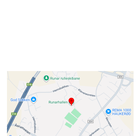
Besøk oss
Klavenesveien 20
3220 SANDEFJORD