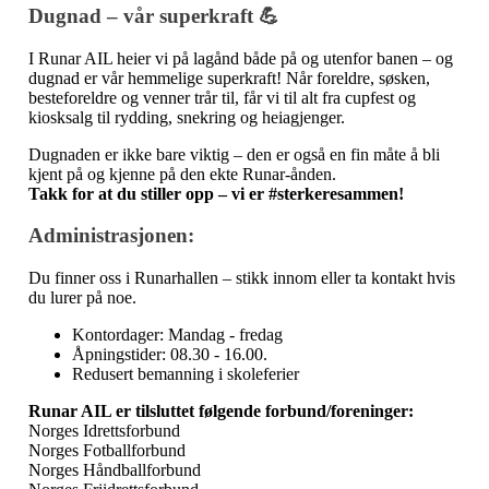
Dugnad – vår superkraft 💪
I Runar AIL heier vi på lagånd både på og utenfor banen – og
dugnad er vår hemmelige superkraft! Når foreldre, søsken,
besteforeldre og venner trår til, får vi til alt fra cupfest og
kiosksalg til rydding, snekring og heiagjenger.
Dugnaden er ikke bare viktig – den er også en fin måte å bli
kjent på og kjenne på den ekte Runar-ånden.
Takk for at du stiller opp – vi er #sterkeresammen!
Administrasjonen:
Du finner oss i Runarhallen – stikk innom eller ta kontakt hvis
du lurer på noe.
Kontordager: Mandag - fredag
Åpningstider: 08.30 - 16.00.
Redusert bemanning i skoleferier
Runar AIL er tilsluttet følgende forbund/foreninger:
Norges Idrettsforbund
Norges Fotballforbund
Norges Håndballforbund