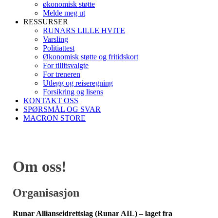
økonomisk støtte
Melde meg ut
RESSURSER
RUNARS LILLE HVITE
Varsling
Politiattest
Økonomisk støtte og fritidskort
For tillitsvalgte
For treneren
Utlegg og reiseregning
Forsikring og lisens
KONTAKT OSS
SPØRSMÅL OG SVAR
MACRON STORE
Om oss!
Organisasjon
Runar Allianseidrettslag (Runar AIL) – laget fra