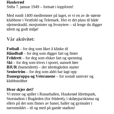
Haukerød
Stifta 7. januar 1949 – fortsatt i toppform!
Med rundt 1400 medlemmer på laget, er vi en av de største
klubbene i Vestfold og Telemark. Her er det plass til både
stjerneskudd, mosjonister og livsnytere – så lenge du digger
idrett og godt miljø!
Vår aktivitet:
Fotball
– for deg som liker å klinke til
Håndball
– for deg som digger fart og finter
Friidrett
– for deg som elsker fart og spenning
Ski
– for deg som trives i sporet, uansett føre
BIUR
(barneidrett) – der idrettsgleden starter
Seniortrim
– for deg som aldri har lagt opp
Damegruppa og Veteranene
– for sosialt samvær og
klubbstolthet
Hvor skjer det?
Vi trener og spiller i Runarhallen, Haukerød Idrettspark,
Storstadion i Bugården (for friidrett), i skiløypa/skistua og
ellers på det som finnes av baner, haller og gymsaler i
nærområdet – til og med på gamle stadion!