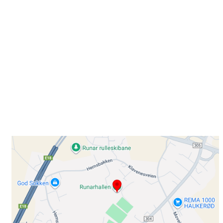
Besøk oss
Klavenesveien 20
3220 SANDEFJORD