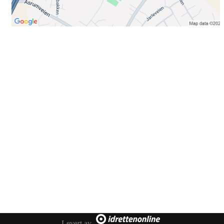
Bli medlem i klubben!
Trykk her for innmelding
Booking
Trykk her for å booke
Kontakt oss
E-post:
post@ilrunar.no
Administrasjonen
Facebook
Levert av