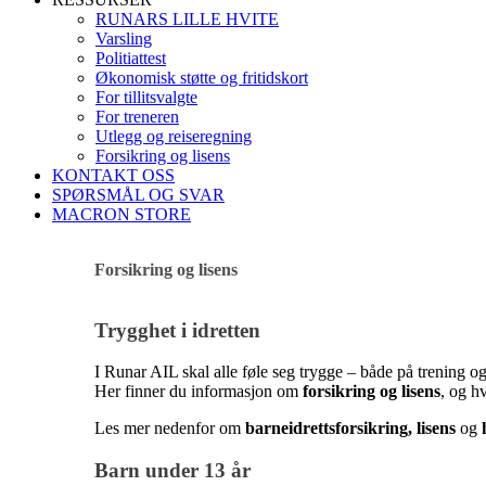
RUNARS LILLE HVITE
Varsling
Politiattest
Økonomisk støtte og fritidskort
For tillitsvalgte
For treneren
Utlegg og reiseregning
Forsikring og lisens
KONTAKT OSS
SPØRSMÅL OG SVAR
MACRON STORE
Forsikring og lisens
Trygghet i idretten
I Runar AIL skal alle føle seg trygge – både på trening og
Her finner du informasjon om
forsikring og lisens
, og h
Les mer nedenfor om
barneidrettsforsikring, lisens
og
Barn under 13 år