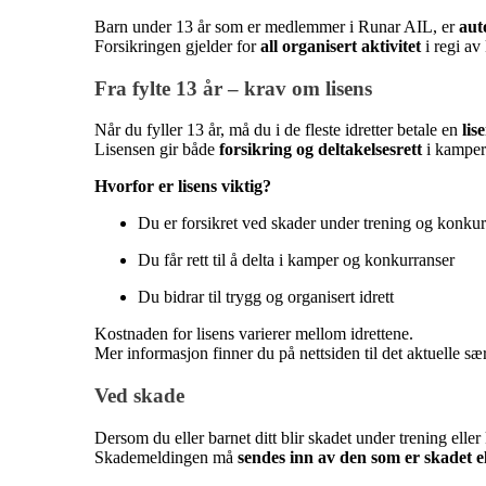
Barn under 13 år som er medlemmer i Runar AIL, er
aut
Forsikringen gjelder for
all organisert aktivitet
i regi av
Fra fylte 13 år – krav om lisens
Når du fyller 13 år, må du i de fleste idretter betale en
lis
Lisensen gir både
forsikring og deltakelsesrett
i kamper
Hvorfor er lisens viktig?
Du er forsikret ved skader under trening og konkur
Du får rett til å delta i kamper og konkurranser
Du bidrar til trygg og organisert idrett
Kostnaden for lisens varierer mellom idrettene.
Mer informasjon finner du på nettsiden til det aktuelle særf
Ved skade
Dersom du eller barnet ditt blir skadet under trening elle
Skademeldingen må
sendes inn av den som er skadet el