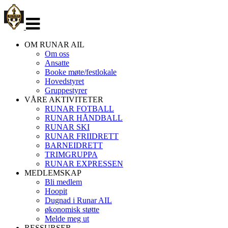
Veksle
navigasjon
OM RUNAR AIL
Om oss
Ansatte
Booke møte/festlokale
Hovedstyret
Gruppestyrer
VÅRE AKTIVITETER
RUNAR FOTBALL
RUNAR HÅNDBALL
RUNAR SKI
RUNAR FRIIDRETT
BARNEIDRETT
TRIMGRUPPA
RUNAR EXPRESSEN
MEDLEMSKAP
Bli medlem
Hoopit
Dugnad i Runar AIL
økonomisk støtte
Melde meg ut
RESSURSER