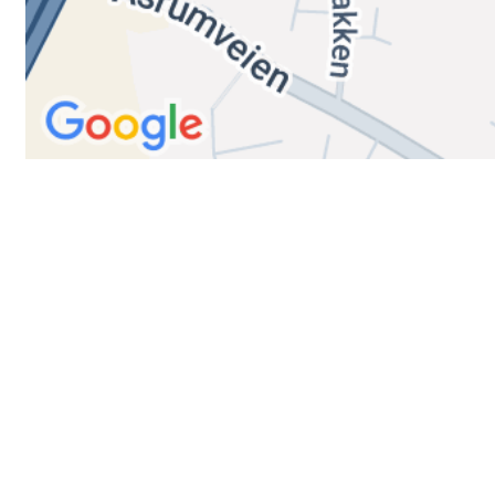
Trykk her for innmelding
Trykk her for å booke