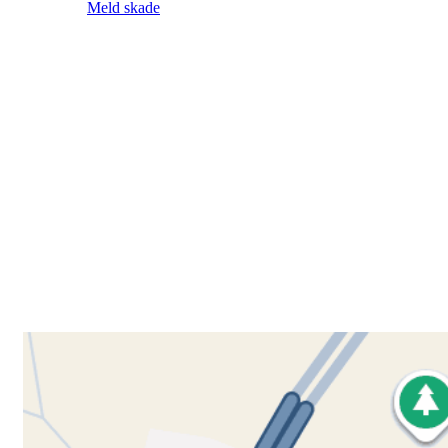
Meld skade
Besøk oss
Klavenesveien 20
3220 SANDEFJORD