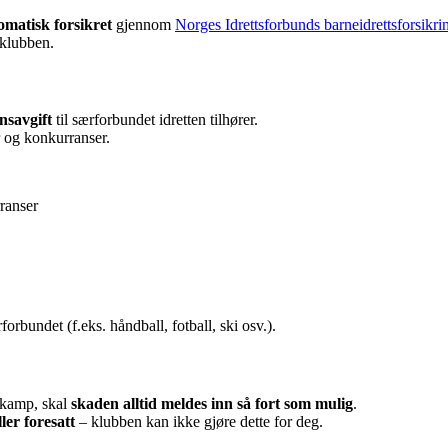
omatisk forsikret
gjennom
Norges Idrettsforbunds barneidrettsforsikri
 klubben.
ensavgift
til særforbundet idretten tilhører.
 og konkurranser.
ranser
orbundet (f.eks. håndball, fotball, ski osv.).
r kamp, skal
skaden alltid meldes inn så fort som mulig
.
ler foresatt
– klubben kan ikke gjøre dette for deg.