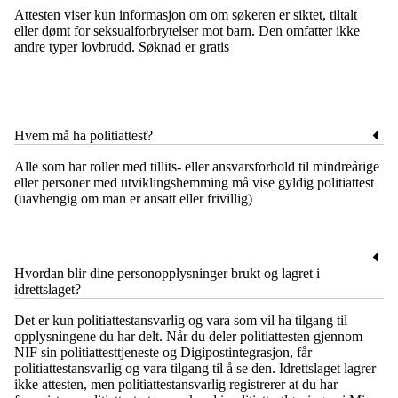
Attesten viser kun informasjon om om søkeren er siktet, tiltalt
eller dømt for seksualforbrytelser mot barn. Den omfatter ikke
andre typer lovbrudd. Søknad er gratis
Hvem må ha politiattest?
Alle som har roller med tillits- eller ansvarsforhold til mindreårige
eller personer med utviklingshemming må vise gyldig politiattest
(uavhengig om man er ansatt eller frivillig)
Hvordan blir dine personopplysninger brukt og lagret i
idrettslaget?
Det er kun politiattestansvarlig og vara som vil ha tilgang til
opplysningene du har delt. Når du deler politiattesten gjennom
NIF sin politiattesttjeneste og Digipostintegrasjon, får
politiattestansvarlig og vara tilgang til å se den. Idrettslaget lagrer
ikke attesten, men politiattestansvarlig registrerer at du har