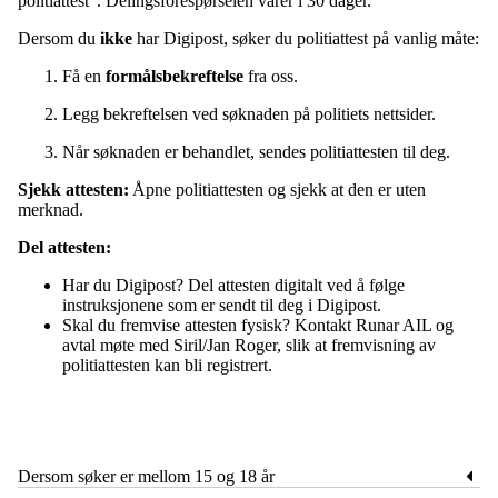
politiattest". Delingsforespørselen varer i 30 dager.
Dersom du
ikke
har Digipost, søker du politiattest på vanlig måte:
Få en
formålsbekreftelse
fra oss.
Legg bekreftelsen ved søknaden på politiets nettsider.
Når søknaden er behandlet, sendes politiattesten til deg.
Sjekk attesten:
Åpne politiattesten og sjekk at den er uten
merknad.
Del attesten:
Har du Digipost? Del attesten digitalt ved å følge
instruksjonene som er sendt til deg i Digipost.
Skal du fremvise attesten fysisk? Kontakt Runar AIL og
avtal møte med Siril/Jan Roger, slik at fremvisning av
politiattesten kan bli registrert.
Dersom søker er mellom 15 og 18 år