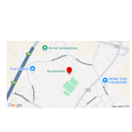
Besøk oss
Klavenesveien 20
3220 SANDEFJORD
Bli medlem i klubben!