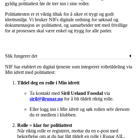
gyldig politiattest før de trer inn i sine roller.
Politiattesten er et viktig tiltak for å sikre et trygt og godt
idrettsmiljø. Vi bruker NIFs digitale ordning for søknad og
dokumentasjon av politiattest, og samarbeider tett med frivillige
for at prosessen skal være enkel og trygg for alle parter.
Slik fungerer det
NIF har etablert en digital tjeneste som integrerer rolletildeling via
Min idrett
med politiattest:
Tildel deg en rolle i Min idrett
Ta kontakt med
Siril Ueland Fossdal
via
siril@ilrunar.no
for å bli tildelt riktig rolle.
Eller logg inn i
Min idrett
og søk rollen selv dersom
du er medlem i klubben.
Rolle = klar for politiattest
Når riktig rolle er registrert, mottar du en e‑post med
bekreftelse om at du har fått tildelt en rolle i Runar AIL.