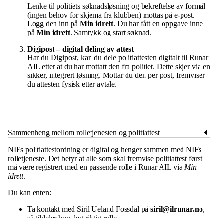
Lenke til politiets søknadsløsning og bekreftelse av formål
(ingen behov for skjema fra klubben) mottas på e-post.
Logg den inn på
Min idrett
. Du har fått en oppgave inne
på
Min idrett
. Samtykk og start søknad.
Digipost – digital deling av attest
Har du Digipost, kan du dele politiattesten digitalt til Runar
AIL etter at du har mottatt den fra politiet. Dette skjer via en
sikker, integrert løsning. Mottar du den per post, fremviser
du attesten fysisk etter avtale.
Sammenheng mellom rolletjenesten og politiattest
NIFs politiattestordning er digital og henger sammen med NIFs
rolletjeneste. Det betyr at alle som skal fremvise politiattest først
må være registrert med en passende rolle i Runar AIL via
Min
idrett
.
Du kan enten:
Ta kontakt med Siril Ueland Fossdal på
siril@ilrunar.no
,
så tildeler hun deg riktig rolle.