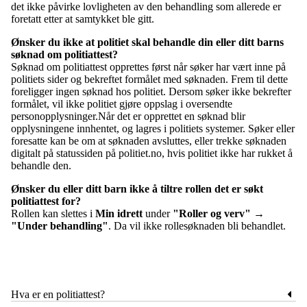
det ikke påvirke lovligheten av den behandling som allerede er
foretatt etter at samtykket ble gitt.
Ønsker du ikke at politiet skal behandle din eller ditt barns
søknad om politiattest?
Søknad om politiattest opprettes først når søker har vært inne på
politiets sider og bekreftet formålet med søknaden. Frem til dette
foreligger ingen søknad hos politiet. Dersom søker ikke bekrefter
formålet, vil ikke politiet gjøre oppslag i oversendte
personopplysninger.Når det er opprettet en søknad blir
opplysningene innhentet, og lagres i politiets systemer. Søker eller
foresatte kan be om at søknaden avsluttes, eller trekke søknaden
digitalt på statussiden på politiet.no, hvis politiet ikke har rukket å
behandle den.
Ønsker du eller ditt barn ikke å tiltre rollen det er søkt
politiattest for?
Rollen kan slettes i
Min idrett
under
"Roller og verv" →
"Under behandling"
. Da vil ikke rollesøknaden bli behandlet.
Hva er en politiattest?