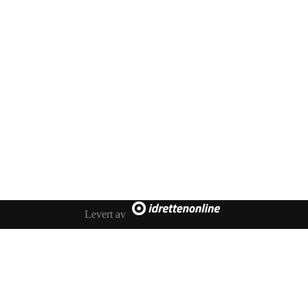
Trykk her for innmelding
Booking
Trykk her for å booke
Kontakt oss
E-post:
post@ilrunar.no
Administrasjonen
Facebook
Levert av
Faktura
Klavenesveien 20,
3220
SANDEFJORD