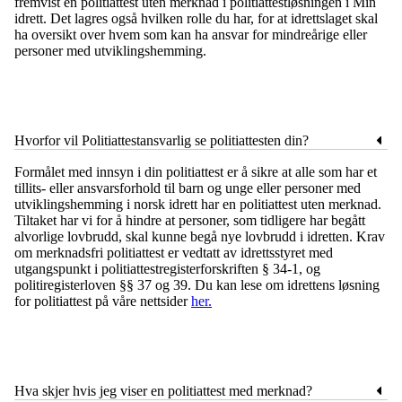
fremvist en politiattest uten merknad i politiattestløsningen i Min
idrett. Det lagres også hvilken rolle du har, for at idrettslaget skal
ha oversikt over hvem som kan ha ansvar for mindreårige eller
personer med utviklingshemming.
Hvorfor vil Politiattestansvarlig se politiattesten din?
Formålet med innsyn i din politiattest er å sikre at alle som har et
tillits- eller ansvarsforhold til barn og unge eller personer med
utviklingshemming i norsk idrett har en politiattest uten merknad.
Tiltaket har vi for å hindre at personer, som tidligere har begått
alvorlige lovbrudd, skal kunne begå nye lovbrudd i idretten. Krav
om merknadsfri politiattest er vedtatt av idrettsstyret med
utgangspunkt i politiattestregisterforskriften § 34-1, og
politiregisterloven §§ 37 og 39. Du kan lese om idrettens løsning
for politiattest på våre nettsider
her.
Hva skjer hvis jeg viser en politiattest med merknad?