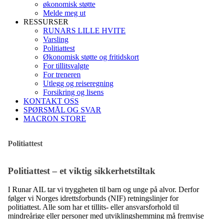
økonomisk støtte
Melde meg ut
RESSURSER
RUNARS LILLE HVITE
Varsling
Politiattest
Økonomisk støtte og fritidskort
For tillitsvalgte
For treneren
Utlegg og reiseregning
Forsikring og lisens
KONTAKT OSS
SPØRSMÅL OG SVAR
MACRON STORE
Politiattest
Politiattest – et viktig sikkerhetstiltak
I Runar AIL tar vi tryggheten til barn og unge på alvor. Derfor
følger vi Norges idrettsforbunds (NIF) retningslinjer for
politiattest. Alle som har et tillits- eller ansvarsforhold til
mindreårige eller personer med utviklingshemming må fremvise