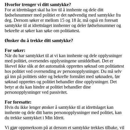
Hvorfor trenger vi ditt samtykke?
For at idrettslaget skal ha lov til å innhente og dele ditt
fødselsnummer med politiet er det nødvendig med samtykke fra
deg. Dersom søker er mellom 15 og 18 år, må også en foresatt
samtykke til at idrettslaget innhenter og deler fødselsnummer og
bekrefte at søker kan søke om politiattest.
Ønsker du å trekke ditt samtykke?
For søker:
Når du har samtykket til at vi kan innhente og dele opplysninger
med politiet, oversendes opplysningene umiddelbart. Det er
likevel ikke slik at det automatisk opprettes søknad om politiattest
hos politiet ved oversending av personopplysninger. Du må selv
gå inn på politiets sider og bekrefte formålet med søknaden, før
søknad opprettes og politiet behandler dine opplysninger. Det
betyr at du kan hindre at politiet behandler dine
personopplysninger ved passivitet.
For foresatte:
Hvis du ikke lenger ønsker å samtykke til at idrettslaget kan
innhente og dele ditt barns personopplysninger med politiet, kan
du trekke samtykket i Min Idrett.
Vi gjør oppmerksom på at dersom et samtykke trekkes tilbake, vil