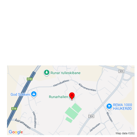
Besøk oss
Klavenesveien 20
3220 SANDEFJORD