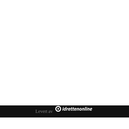
Bli medlem i klubben!
Trykk her for innmelding
Booking
Trykk her for å booke
Kontakt oss
E-post:
post@ilrunar.no
Administrasjonen
Facebook
Levert av
Faktura