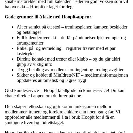
småbarnsforelder med full kalender – eller en godt voksen som vil
ha oversikt – Hoopit er laget for deg.
Gode grunner til å laste ned Hoopit-appen:
Alt er samlet på ett sted – treningsplaner, kamper, beskjeder
og betalinger
Full kalenderoversikt – du får påminnelser før treninger og
arrangementer
Enkel på- og avmelding – registrer fravær med et par
tastetrykk
Direkte kontakt med trener eller klubb – og du går aldri
glipp av viktig info
Trygg betaling av medlemskontingent og treningsavgifter
Sikker og koblet til MinIdrett/NIF – medlemsinformasjonen
oppdateres automatisk og lagres trygt
God kundeservice – Hoopit knallgode på kundeservice! Du kan
chatte direkte i appen om du lurer på noe.
Den skaper fellesskap og gjør kommunikasjonen mellom
medlemmer, trenere og foreldre enklere enn noen gang før. Vi
oppfordrer alle medlemmer til å ta i bruk Hoopit for å få en
smidigere hverdag i idrettslaget.
Hoopit er ikke bare en app - den er en verdifull del av laget vårt!