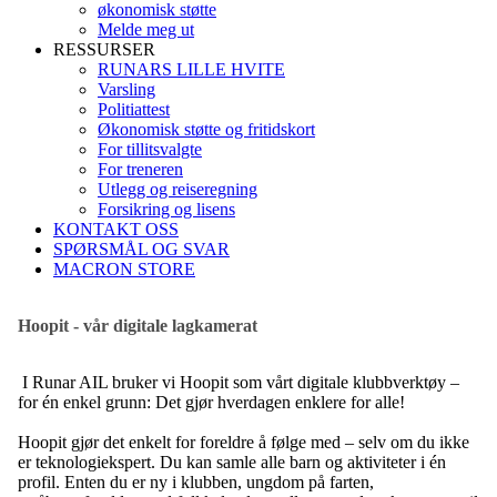
økonomisk støtte
Melde meg ut
RESSURSER
RUNARS LILLE HVITE
Varsling
Politiattest
Økonomisk støtte og fritidskort
For tillitsvalgte
For treneren
Utlegg og reiseregning
Forsikring og lisens
KONTAKT OSS
SPØRSMÅL OG SVAR
MACRON STORE
Hoopit - vår digitale lagkamerat
I Runar AIL bruker vi Hoopit som vårt digitale klubbverktøy –
for én enkel grunn: Det gjør hverdagen enklere for alle!
Hoopit gjør det enkelt for foreldre å følge med – selv om du ikke
er teknologiekspert. Du kan samle alle barn og aktiviteter i én
profil. Enten du er ny i klubben, ungdom på farten,