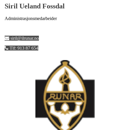
Siril Ueland Fossdal
Administrasjonsmedarbeider
siril@ilrunar.no
Tlf: 913 87 654