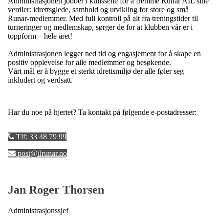
Administrasjonen jobber i kulissene for å fremme Runar AIL sine
verdier: idrettsglede, samhold og utvikling for store og små
Runar-medlemmer. Med full kontroll på alt fra treningstider til
turneringer og medlemskap, sørger de for at klubben vår er i
toppform – hele året!
Administrasjonen legger ned tid og engasjement for å skape en
positiv opplevelse for alle medlemmer og besøkende.
Vårt mål er å bygge et sterkt idrettsmiljø der alle føler seg
inkludert og verdsatt.
Har du noe på hjertet? Ta kontakt på følgende e-postadresser:
Tlf: 33 48 79 99
post@ilrunar.no
Jan Roger Thorsen
Administrasjonssjef