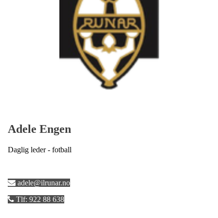
Adele Engen
Daglig leder - fotball
adele@ilrunar.no
Tlf: 922 88 638