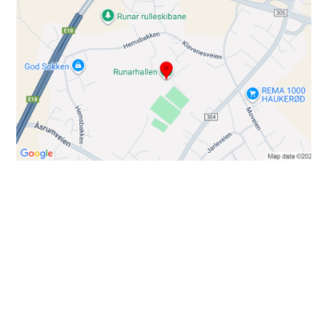
Bli medlem i klubben!
Trykk her for innmelding
Booking
Trykk her for å booke