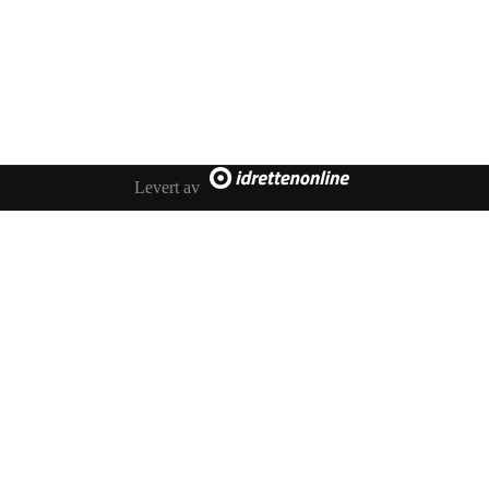
Kontakt oss
E-post:
post@ilrunar.no
Administrasjonen
Facebook
Levert av
Faktura
Klavenesveien 20,
3220
SANDEFJORD
Org. nr: 971 317 647
Faktura sendes som PDF til
runar.ail@mottak.unieconomy.no
eller EHF.