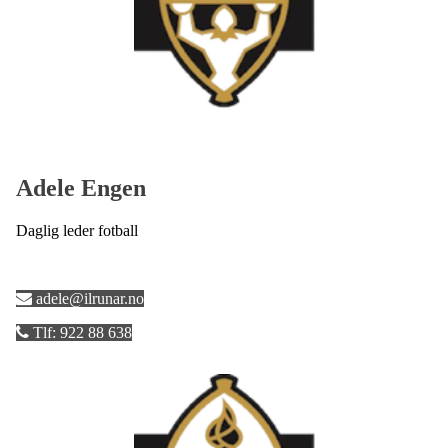
Adele Engen
Daglig leder fotball
adele@ilrunar.no
Tlf: 922 88 638