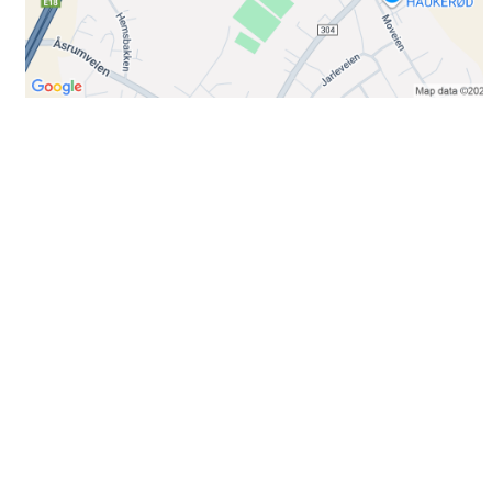
Bli medlem i klubben!
Trykk her for innmelding
Booking
Trykk her for å booke
Kontakt oss
E-post:
post@ilrunar.no
Administrasjonen