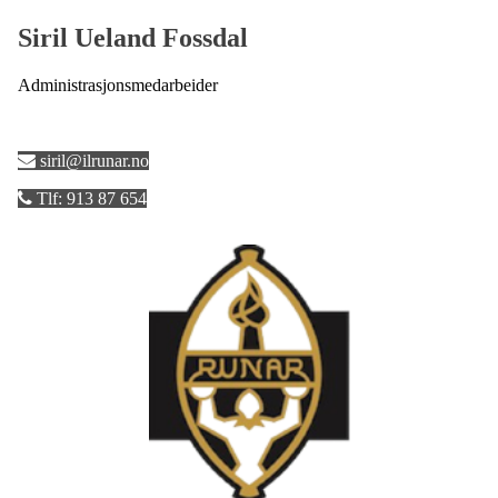
Siril Ueland Fossdal
Administrasjonsmedarbeider
siril@ilrunar.no
Tlf: 913 87 654