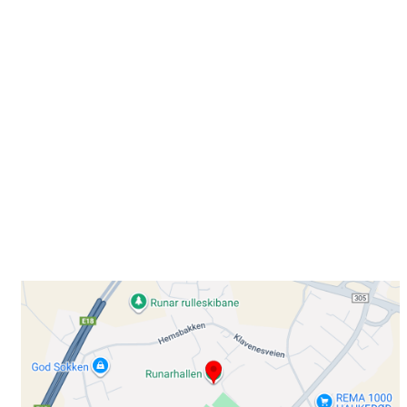
Besøk oss
Klavenesveien 20
3220 SANDEFJORD