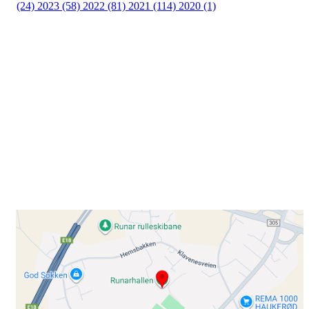
(24)
2023 (58)
2022 (81)
2021 (114)
2020 (1)
Besøk oss
Klavenesveien 20
3220 SANDEFJORD