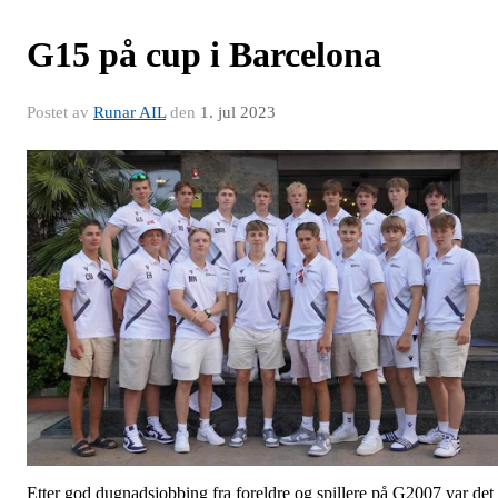
G15 på cup i Barcelona
Postet av
Runar AIL
den
1. jul 2023
Etter god dugnadsjobbing fra foreldre og spillere på G2007 var det