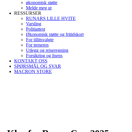
økonomisk støtte
Melde meg ut
RESSURSER
RUNARS LILLE HVITE
Varsling
Politiattest
Økonomisk støtte og fritidskort
For tillitsvalgte
For treneren
Utlegg og reiseregning
Forsikring og lisens
KONTAKT OSS
SPØRSMÅL OG SVAR
MACRON STORE