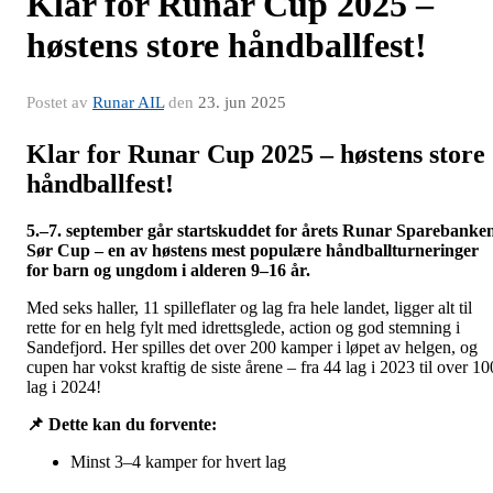
Klar for Runar Cup 2025 –
høstens store håndballfest!
Postet av
Runar AIL
den
23. jun 2025
Klar for Runar Cup 2025 – høstens store
håndballfest!
5.–7. september går startskuddet for årets Runar Sparebanke
Sør Cup – en av høstens mest populære håndballturneringer
for barn og ungdom i alderen 9–16 år.
Med seks haller, 11 spilleflater og lag fra hele landet, ligger alt til
rette for en helg fylt med idrettsglede, action og god stemning i
Sandefjord. Her spilles det over 200 kamper i løpet av helgen, og
cupen har vokst kraftig de siste årene – fra 44 lag i 2023 til over 10
lag i 2024!
📌 Dette kan du forvente:
Minst 3–4 kamper for hvert lag