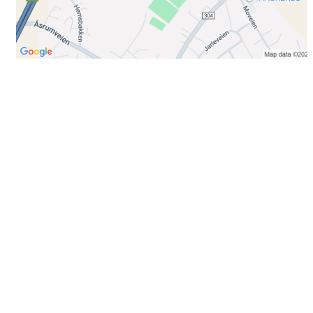
Bli medlem i klubben!
Trykk her for innmelding
Booking
Trykk her for å booke
Kontakt oss
E-post:
post@ilrunar.no
Administrasjonen