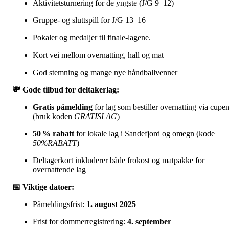
Aktivitetsturnering for de yngste (J/G 9–12)
Gruppe- og sluttspill for J/G 13–16
Pokaler og medaljer til finale-lagene.
Kort vei mellom overnatting, hall og mat
God stemning og mange nye håndballvenner
💸 Gode tilbud for deltakerlag:
Gratis påmelding
for lag som bestiller overnatting via cupe
(bruk koden
GRATISLAG
)
50 % rabatt
for lokale lag i Sandefjord og omegn (kode
50%RABATT
)
Deltagerkort inkluderer både frokost og matpakke for
overnattende lag
📅 Viktige datoer:
Påmeldingsfrist:
1. august 2025
Frist for dommerregistrering:
4. september