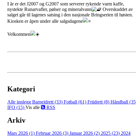
I år er det J2007 og G2007 som serverer rykende varm kaffe,
nystekte Runarvafler, pølser og mineralvann
Overskuddet av
salget går til lagenes satsing i den nasjonale Bringserien til høsten.
Kiosken er åpen under alle salgsdagene
Velkommen
Kategori
Alle innlegg
Barneidrett (33)
Fotball (61)
Friidrett (8)
Håndball (35
IFO (15)
Vis alle
RSS
Arkiv
Mars 2026 (1)
Februar 2026 (3)
Januar 2026 (2)
2025 (23)
2024