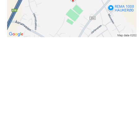
Bli medlem i klubben!
Trykk her for innmelding
Booking
Trykk her for å booke
Kontakt oss
E-post:
post@ilrunar.no