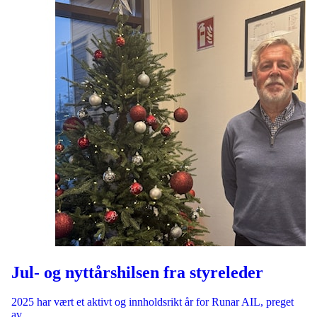
Jul- og nyttårshilsen fra styreleder
2025 har vært et aktivt og innholdsrikt år for Runar AIL, preget
av…