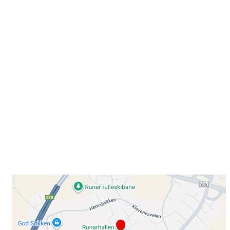
Besøk oss
Klavenesveien 20
3220 SANDEFJORD