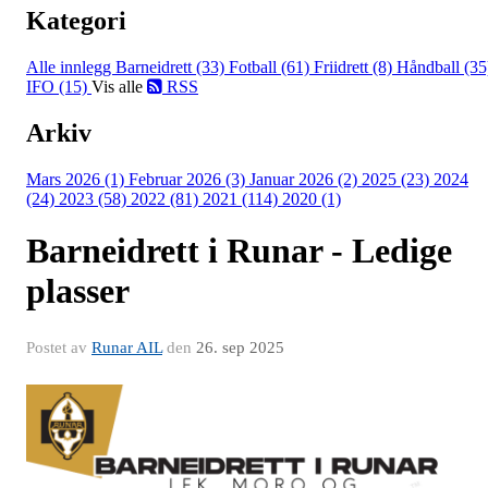
Kategori
Alle innlegg
Barneidrett (33)
Fotball (61)
Friidrett (8)
Håndball (35
IFO (15)
Vis alle
RSS
Arkiv
Mars 2026 (1)
Februar 2026 (3)
Januar 2026 (2)
2025 (23)
2024
(24)
2023 (58)
2022 (81)
2021 (114)
2020 (1)
Barneidrett i Runar - Ledige
plasser
Postet av
Runar AIL
den
26. sep 2025