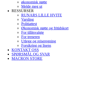
økonomisk støtte
Melde meg ut
RESSURSER
RUNARS LILLE HVITE
Varsling
Politiattest
Økonomisk støtte og fritidskort
For tillitsvalgte
For treneren
Utlegg og reiseregning
Forsikring og lisens
KONTAKT OSS
SPØRSMÅL OG SVAR
MACRON STORE