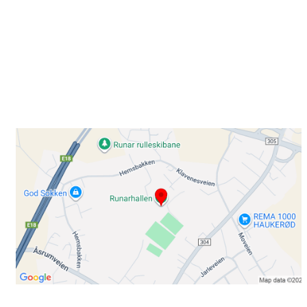
Besøk oss
Klavenesveien 20
3220 SANDEFJORD