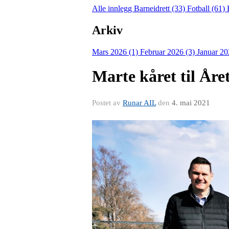
Alle innlegg
Barneidrett (33)
Fotball (61)
Arkiv
Mars 2026 (1)
Februar 2026 (3)
Januar 20
Marte kåret til Åre
Postet av
Runar AIL
den
4. mai 2021