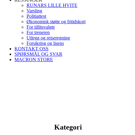
RUNARS LILLE HVITE
Varsling
Politiattest
Økonomisk støtte og fritidskort
For tillitsvalgte
For treneren
Utlegg og reiseregning
Forsikring og lisens
KONTAKT OSS
SPØRSMÅL OG SVAR
MACRON STORE
Kategori