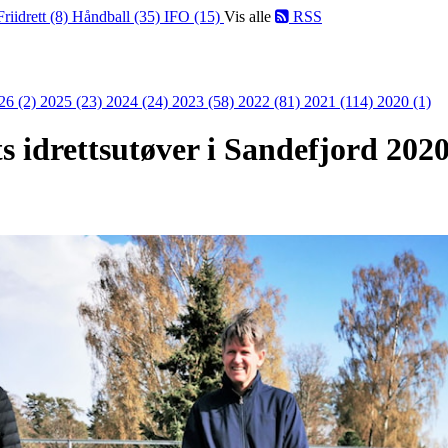
Friidrett (8)
Håndball (35)
IFO (15)
Vis alle
RSS
26 (2)
2025 (23)
2024 (24)
2023 (58)
2022 (81)
2021 (114)
2020 (1)
ts idrettsutøver i Sandefjord 202