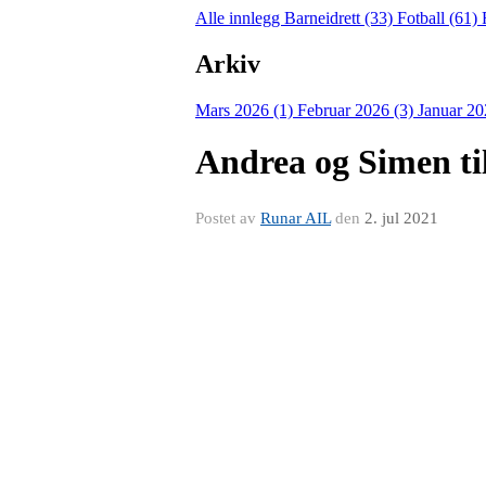
Alle innlegg
Barneidrett (33)
Fotball (61)
Arkiv
Mars 2026 (1)
Februar 2026 (3)
Januar 20
Andrea og Simen t
Postet av
Runar AIL
den
2. jul 2021