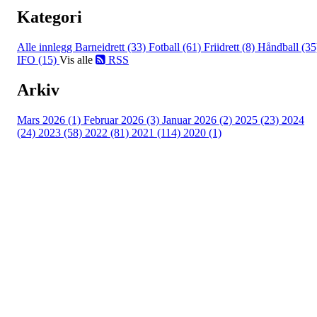
Kategori
Alle innlegg
Barneidrett (33)
Fotball (61)
Friidrett (8)
Håndball (35
IFO (15)
Vis alle
RSS
Arkiv
Mars 2026 (1)
Februar 2026 (3)
Januar 2026 (2)
2025 (23)
2024
(24)
2023 (58)
2022 (81)
2021 (114)
2020 (1)
Besøk oss
Klavenesveien 20
3220 SANDEFJORD