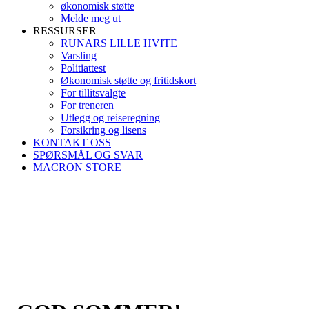
økonomisk støtte
Melde meg ut
RESSURSER
RUNARS LILLE HVITE
Varsling
Politiattest
Økonomisk støtte og fritidskort
For tillitsvalgte
For treneren
Utlegg og reiseregning
Forsikring og lisens
KONTAKT OSS
SPØRSMÅL OG SVAR
MACRON STORE