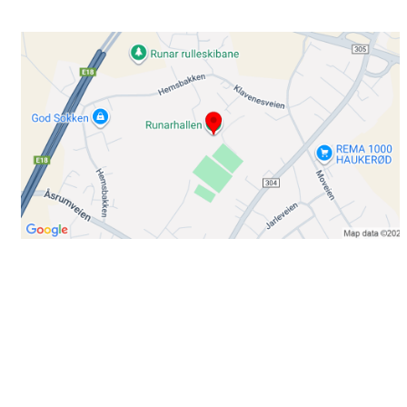
Bli medlem i klubben!
Trykk her for innmelding
Booking