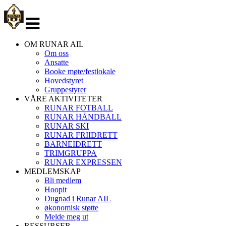
Veksle
navigasjon
OM RUNAR AIL
Om oss
Ansatte
Booke møte/festlokale
Hovedstyret
Gruppestyrer
VÅRE AKTIVITETER
RUNAR FOTBALL
RUNAR HÅNDBALL
RUNAR SKI
RUNAR FRIIDRETT
BARNEIDRETT
TRIMGRUPPA
RUNAR EXPRESSEN
MEDLEMSKAP
Bli medlem
Hoopit
Dugnad i Runar AIL
økonomisk støtte
Melde meg ut
RESSURSER