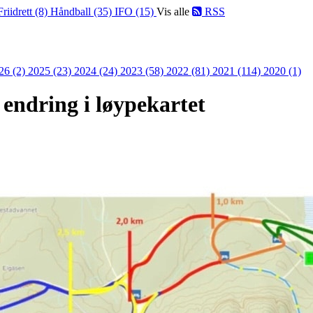
Friidrett (8)
Håndball (35)
IFO (15)
Vis alle
RSS
26 (2)
2025 (23)
2024 (24)
2023 (58)
2022 (81)
2021 (114)
2020 (1)
 endring i løypekartet