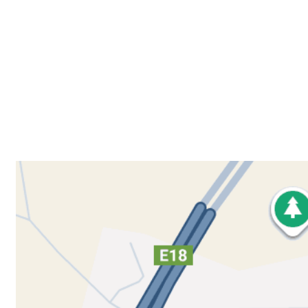
Besøk oss
Klavenesveien 20
3220 SANDEFJORD