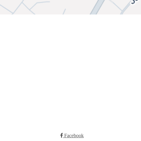
Bli medlem i klubben!
Booking
Kontakt oss
E-post:
post@ilrunar.no
Facebook