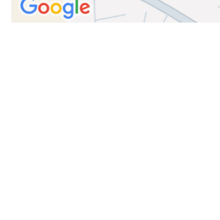
Trykk her for innmelding
Trykk her for å booke
Administrasjonen