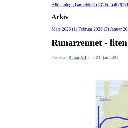
Alle innlegg
Barneidrett (33)
Fotball (61)
Arkiv
Mars 2026 (1)
Februar 2026 (3)
Januar 20
Runarrennet - liten
Postet av
Runar AIL
den
21. jan 2022