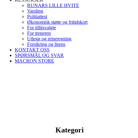
RUNARS LILLE HVITE
Varsling
Politiattest
Økonomisk støtte og fritidskort
For tillitsvalgte
For treneren
Utlegg og reiseregning
Forsikring og lisens
KONTAKT OSS
SPØRSMÅL OG SVAR
MACRON STORE
Kategori