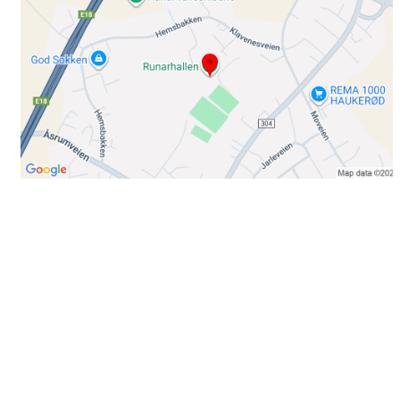
Bli medlem i klubben!
Trykk her for innmelding
Booking
Trykk her for å booke