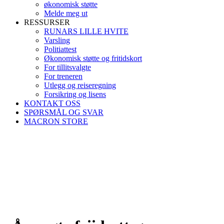
økonomisk støtte
Melde meg ut
RESSURSER
RUNARS LILLE HVITE
Varsling
Politiattest
Økonomisk støtte og fritidskort
For tillitsvalgte
For treneren
Utlegg og reiseregning
Forsikring og lisens
KONTAKT OSS
SPØRSMÅL OG SVAR
MACRON STORE