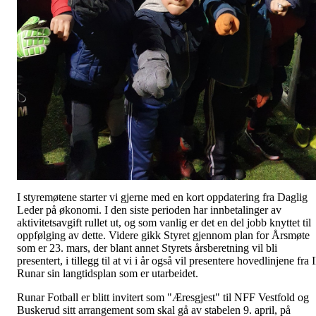
I styremøtene starter vi gjerne med en kort oppdatering fra Daglig
Leder på økonomi. I den siste perioden har innbetalinger av
aktivitetsavgift rullet ut, og som vanlig er det en del jobb knyttet til
oppfølging av dette. Videre gikk Styret gjennom plan for Årsmøte
som er 23. mars, der blant annet Styrets årsberetning vil bli
presentert, i tillegg til at vi i år også vil presentere hovedlinjene fra 
Runar sin langtidsplan som er utarbeidet.
Runar Fotball er blitt invitert som "Æresgjest" til NFF Vestfold og
Buskerud sitt arrangement som skal gå av stabelen 9. april, på