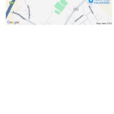
Bli medlem i klubben!
Trykk her for innmelding
Booking
Trykk her for å booke
Kontakt oss
E-post:
post@ilrunar.no
Administrasjonen