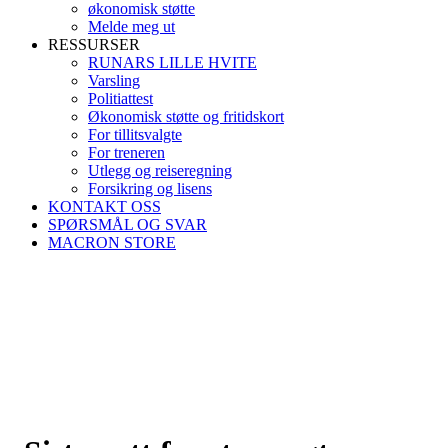
økonomisk støtte
Melde meg ut
RESSURSER
RUNARS LILLE HVITE
Varsling
Politiattest
Økonomisk støtte og fritidskort
For tillitsvalgte
For treneren
Utlegg og reiseregning
Forsikring og lisens
KONTAKT OSS
SPØRSMÅL OG SVAR
MACRON STORE