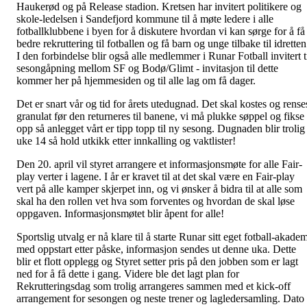
Haukerød og på Release stadion. Kretsen har invitert politikere og
skole-ledelsen i Sandefjord kommune til å møte ledere i alle
fotballklubbene i byen for å diskutere hvordan vi kan sørge for å få
bedre rekruttering til fotballen og få barn og unge tilbake til idretten
I den forbindelse blir også alle medlemmer i Runar Fotball invitert t
sesongåpning mellom SF og Bodø/Glimt - invitasjon til dette
kommer her på hjemmesiden og til alle lag om få dager.
Det er snart vår og tid for årets utedugnad. Det skal kostes og rense
granulat før den returneres til banene, vi må plukke søppel og fikse
opp så anlegget vårt er tipp topp til ny sesong. Dugnaden blir trolig 
uke 14 så hold utkikk etter innkalling og vaktlister!
Den 20. april vil styret arrangere et informasjonsmøte for alle Fair-
play verter i lagene. I år er kravet til at det skal være en Fair-play
vert på alle kamper skjerpet inn, og vi ønsker å bidra til at alle som
skal ha den rollen vet hva som forventes og hvordan de skal løse
oppgaven. Informasjonsmøtet blir åpent for alle!
Sportslig utvalg er nå klare til å starte Runar sitt eget fotball-akade
med oppstart etter påske, informasjon sendes ut denne uka. Dette
blir et flott opplegg og Styret setter pris på den jobben som er lagt
ned for å få dette i gang. Videre ble det lagt plan for
Rekrutteringsdag som trolig arrangeres sammen med et kick-off
arrangement for sesongen og neste trener og lagledersamling. Dato