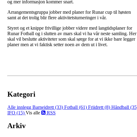
og mer informasjon kommer snart.
Arrangementsgruppa jobber med planer for Runar cup til høsten
samt at det trolig blir flere aktivitetsturneringer i vår.
Styret og et knippe frivillige jobber videre med langtidsplaner for
Runar Fotball og i slutten av mars skal vi ha vår neste samling. Her
skal vil beslutte aktiviteter som skal sørge for at vi ikke bare legger
planer men at vi faktisk setter noen av dem ut i livet.
Kategori
Alle innlegg
Barneidrett (33)
Fotball (61)
Friidrett (8)
Håndball (35
IFO (15)
Vis alle
RSS
Arkiv