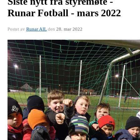
Siste nytt fra styremøte -
Runar Fotball - mars 2022
Postet av
Runar AIL
den
28. mar 2022