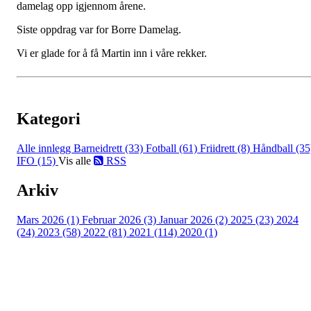
damelag opp igjennom årene.
Siste oppdrag var for Borre Damelag.
Vi er glade for å få Martin inn i våre rekker.
Kategori
Alle innlegg
Barneidrett (33)
Fotball (61)
Friidrett (8)
Håndball (35
IFO (15)
Vis alle
RSS
Arkiv
Mars 2026 (1)
Februar 2026 (3)
Januar 2026 (2)
2025 (23)
2024
(24)
2023 (58)
2022 (81)
2021 (114)
2020 (1)