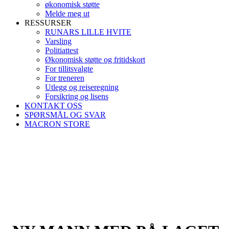
økonomisk støtte
Melde meg ut
RESSURSER
RUNARS LILLE HVITE
Varsling
Politiattest
Økonomisk støtte og fritidskort
For tillitsvalgte
For treneren
Utlegg og reiseregning
Forsikring og lisens
KONTAKT OSS
SPØRSMÅL OG SVAR
MACRON STORE