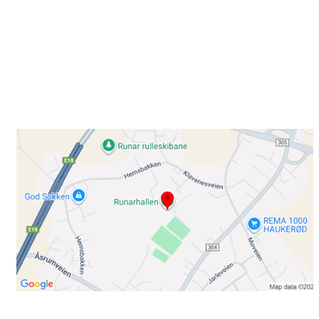
Besøk oss
Klavenesveien 20
3220 SANDEFJORD