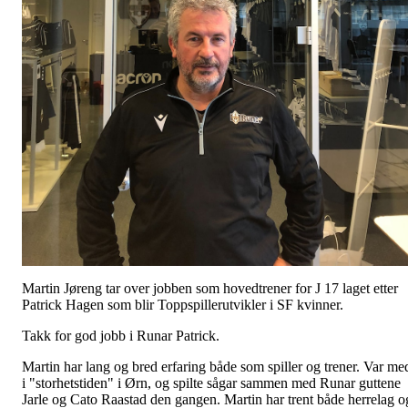
Martin Jøreng tar over jobben som hovedtrener for J 17 laget etter
Patrick Hagen som blir Toppspillerutvikler i SF kvinner.
Takk for god jobb i Runar Patrick.
Martin har lang og bred erfaring både som spiller og trener. Var me
i "storhetstiden" i Ørn, og spilte sågar sammen med Runar guttene
Jarle og Cato Raastad den gangen. Martin har trent både herrelag o