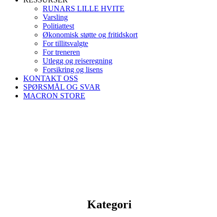
RUNARS LILLE HVITE
Varsling
Politiattest
Økonomisk støtte og fritidskort
For tillitsvalgte
For treneren
Utlegg og reiseregning
Forsikring og lisens
KONTAKT OSS
SPØRSMÅL OG SVAR
MACRON STORE
Kategori