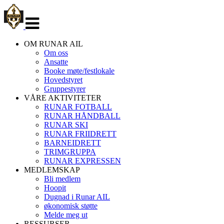
Veksle
navigasjon
OM RUNAR AIL
Om oss
Ansatte
Booke møte/festlokale
Hovedstyret
Gruppestyrer
VÅRE AKTIVITETER
RUNAR FOTBALL
RUNAR HÅNDBALL
RUNAR SKI
RUNAR FRIIDRETT
BARNEIDRETT
TRIMGRUPPA
RUNAR EXPRESSEN
MEDLEMSKAP
Bli medlem
Hoopit
Dugnad i Runar AIL
økonomisk støtte
Melde meg ut
RESSURSER