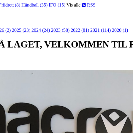
Friidrett (8)
Håndball (35)
IFO (15)
Vis alle
RSS
26 (2)
2025 (23)
2024 (24)
2023 (58)
2022 (81)
2021 (114)
2020 (1)
Å LAGET, VELKOMMEN TIL 