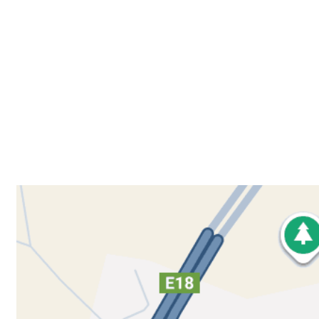
Besøk oss
Klavenesveien 20
3220 SANDEFJORD