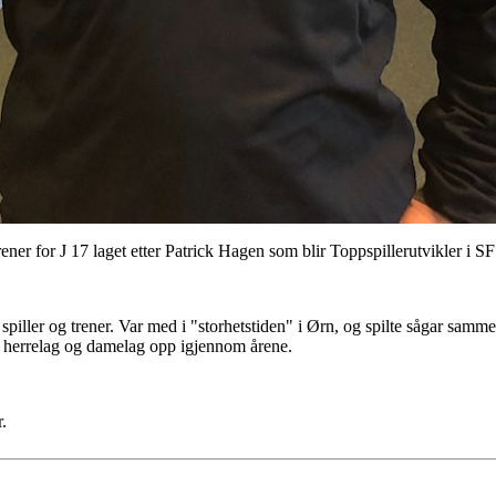
ner for J 17 laget etter Patrick Hagen som blir Toppspillerutvikler i SF
spiller og trener. Var med i "storhetstiden" i Ørn, og spilte sågar sam
e herrelag og damelag opp igjennom årene.
r.