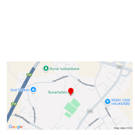
Besøk oss
Klavenesveien 20
3220 SANDEFJORD