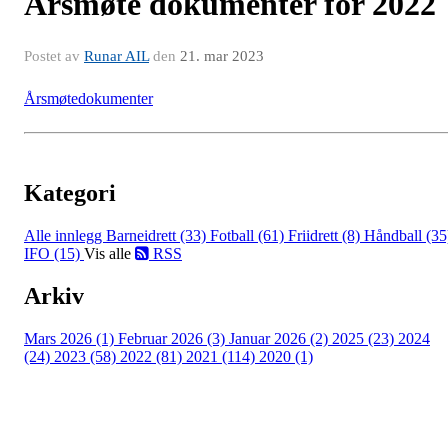
Årsmøte dokumenter for 2022
Postet av
Runar AIL
den
21. mar 2023
Årsmøtedokumenter
Kategori
Alle innlegg
Barneidrett (33)
Fotball (61)
Friidrett (8)
Håndball (35
IFO (15)
Vis alle
RSS
Arkiv
Mars 2026 (1)
Februar 2026 (3)
Januar 2026 (2)
2025 (23)
2024
(24)
2023 (58)
2022 (81)
2021 (114)
2020 (1)