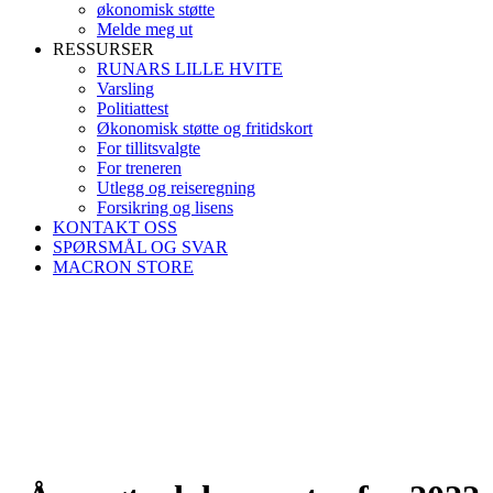
økonomisk støtte
Melde meg ut
RESSURSER
RUNARS LILLE HVITE
Varsling
Politiattest
Økonomisk støtte og fritidskort
For tillitsvalgte
For treneren
Utlegg og reiseregning
Forsikring og lisens
KONTAKT OSS
SPØRSMÅL OG SVAR
MACRON STORE