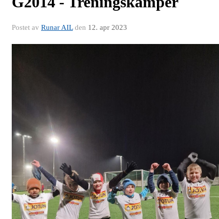
G2014 - Treningskamper
Postet av
Runar AIL
den
12. apr 2023