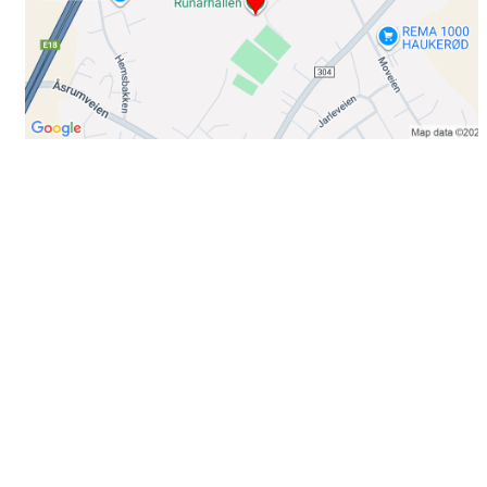
Bli medlem i klubben!
Trykk her for innmelding
Booking
Trykk her for å booke
Kontakt oss
E-post:
post@ilrunar.no