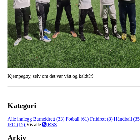
Kjempegøy, selv om det var vått og kaldt😊
Kategori
Alle innlegg
Barneidrett (33)
Fotball (61)
Friidrett (8)
Håndball (35
IFO (15)
Vis alle
RSS
Arkiv