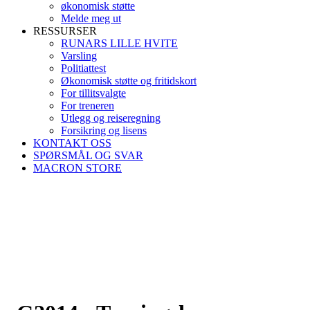
økonomisk støtte
Melde meg ut
RESSURSER
RUNARS LILLE HVITE
Varsling
Politiattest
Økonomisk støtte og fritidskort
For tillitsvalgte
For treneren
Utlegg og reiseregning
Forsikring og lisens
KONTAKT OSS
SPØRSMÅL OG SVAR
MACRON STORE