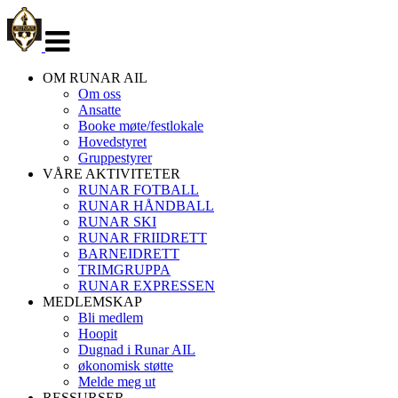
Veksle
navigasjon
OM RUNAR AIL
Om oss
Ansatte
Booke møte/festlokale
Hovedstyret
Gruppestyrer
VÅRE AKTIVITETER
RUNAR FOTBALL
RUNAR HÅNDBALL
RUNAR SKI
RUNAR FRIIDRETT
BARNEIDRETT
TRIMGRUPPA
RUNAR EXPRESSEN
MEDLEMSKAP
Bli medlem
Hoopit
Dugnad i Runar AIL
økonomisk støtte
Melde meg ut
RESSURSER