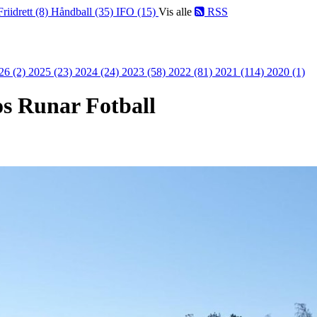
Friidrett (8)
Håndball (35)
IFO (15)
Vis alle
RSS
26 (2)
2025 (23)
2024 (24)
2023 (58)
2022 (81)
2021 (114)
2020 (1)
os Runar Fotball