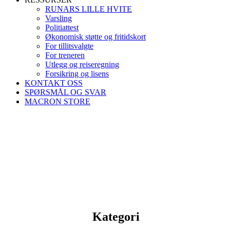
RUNARS LILLE HVITE
Varsling
Politiattest
Økonomisk støtte og fritidskort
For tillitsvalgte
For treneren
Utlegg og reiseregning
Forsikring og lisens
KONTAKT OSS
SPØRSMÅL OG SVAR
MACRON STORE
Kategori