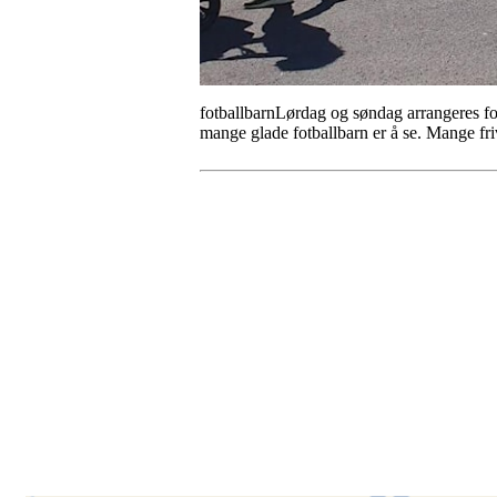
fotballbarnLørdag og søndag arrangeres fot
mange glade fotballbarn er å se. Mange friv
Besøk oss
Klavenesveien 20
3220 SANDEFJORD