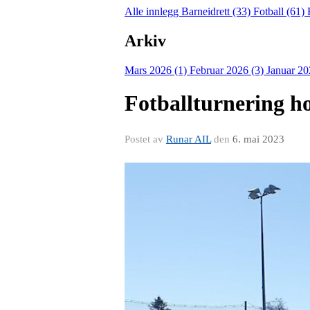
Alle innlegg
Barneidrett (33)
Fotball (61)
Arkiv
Mars 2026 (1)
Februar 2026 (3)
Januar 20
Fotballturnering h
Postet av
Runar AIL
den
6. mai 2023