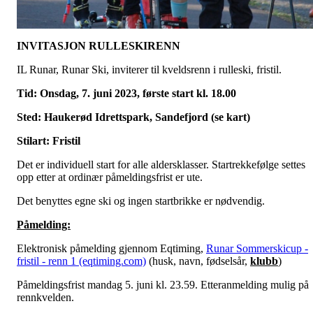
INVITASJON RULLESKIRENN
IL Runar, Runar Ski, inviterer til kveldsrenn i rulleski, fristil.
Tid: Onsdag, 7. juni 2023, første start kl. 18.00
Sted: Haukerød Idrettspark, Sandefjord (se kart)
Stilart: Fristil
Det er individuell start for alle aldersklasser. Startrekkefølge settes
opp etter at ordinær påmeldingsfrist er ute.
Det benyttes egne ski og ingen startbrikke er nødvendig.
Påmelding:
Elektronisk påmelding gjennom Eqtiming,
Runar Sommerskicup -
fristil - renn 1 (eqtiming.com)
(husk, navn, fødselsår,
klubb
)
Påmeldingsfrist mandag 5. juni kl. 23.59. Etteranmelding mulig på
rennkvelden.