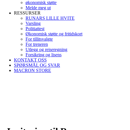
økonomisk støtte
Melde meg ut
RESSURSER
RUNARS LILLE HVITE
Varsling
Politiattest
Økonomisk støtte og fritidskort
For tillitsvalgte
For treneren
Utlegg og reiseregning
Forsikring og lisens
KONTAKT OSS
SPØRSMÅL OG SVAR
MACRON STORE