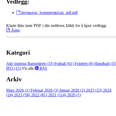
Vedlegg:
Invitasjon_Sommerskicup_pdf.pdf
Klarte ikke laste PDF i din nettleser, klikk for å åpne vedlegg:
Åpne
Kategori
Alle innlegg
Barneidrett (33)
Fotball (61)
Friidrett (8)
Håndball (35
IFO (15)
Vis alle
RSS
Arkiv
Mars 2026 (1)
Februar 2026 (3)
Januar 2026 (2)
2025 (23)
2024
(24)
2023 (58)
2022 (81)
2021 (114)
2020 (1)