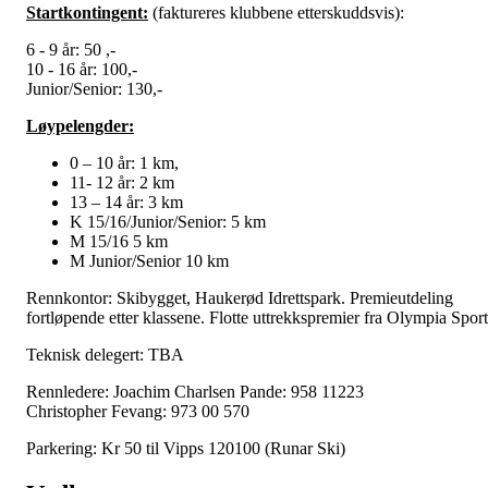
Startkontingent:
(faktureres klubbene etterskuddsvis):
6 - 9 år: 50 ,-
10 - 16 år: 100,-
Junior/Senior: 130,-
Løypelengder:
0 – 10 år: 1 km,
11- 12 år: 2 km
13 – 14 år: 3 km
K 15/16/Junior/Senior: 5 km
M 15/16 5 km
M Junior/Senior 10 km
Rennkontor: Skibygget, Haukerød Idrettspark. Premieutdeling
fortløpende etter klassene. Flotte uttrekkspremier fra Olympia Sport
Teknisk delegert: TBA
Rennledere: Joachim Charlsen Pande: 958 11223
Christopher Fevang: 973 00 570
Parkering: Kr 50 til Vipps 120100 (Runar Ski)