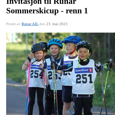
Invitasjon til Runar
Sommerskicup - renn 1
Postet av
Runar AIL
den
23. mai 2023