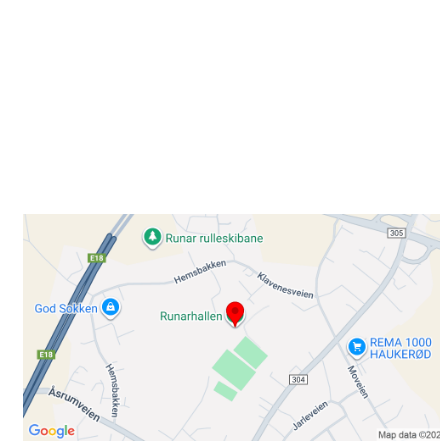
Besøk oss
Klavenesveien 20
3220 SANDEFJORD