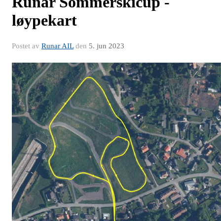
Runar Sommerskicup -
løypekart
Postet av
Runar AIL
den
5. jun 2023