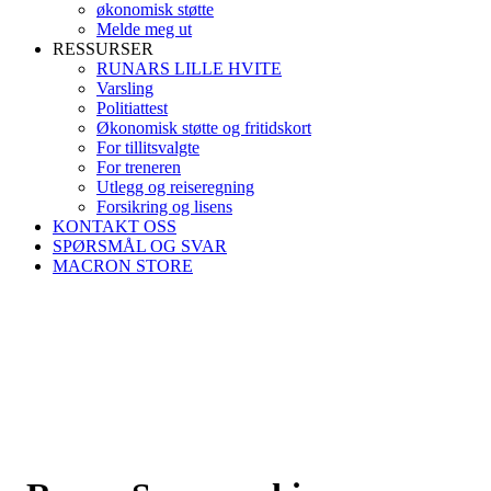
økonomisk støtte
Melde meg ut
RESSURSER
RUNARS LILLE HVITE
Varsling
Politiattest
Økonomisk støtte og fritidskort
For tillitsvalgte
For treneren
Utlegg og reiseregning
Forsikring og lisens
KONTAKT OSS
SPØRSMÅL OG SVAR
MACRON STORE