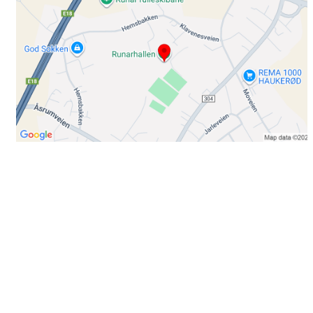
Bli medlem i klubben!
Trykk her for innmelding
Booking
Trykk her for å booke