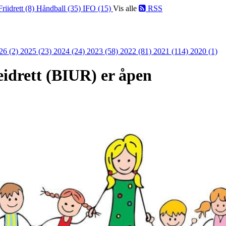
Friidrett (8)
Håndball (35)
IFO (15)
Vis alle
RSS
26 (2)
2025 (23)
2024 (24)
2023 (58)
2022 (81)
2021 (114)
2020 (1)
eidrett (BIUR) er åpen