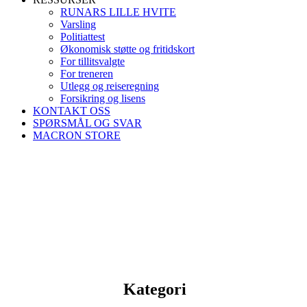
RUNARS LILLE HVITE
Varsling
Politiattest
Økonomisk støtte og fritidskort
For tillitsvalgte
For treneren
Utlegg og reiseregning
Forsikring og lisens
KONTAKT OSS
SPØRSMÅL OG SVAR
MACRON STORE
Kategori