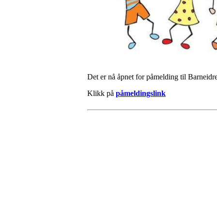
Det er nå åpnet for påmelding til Barneid
Klikk på
påmeldingslink
Besøk oss
Klavenesveien 20