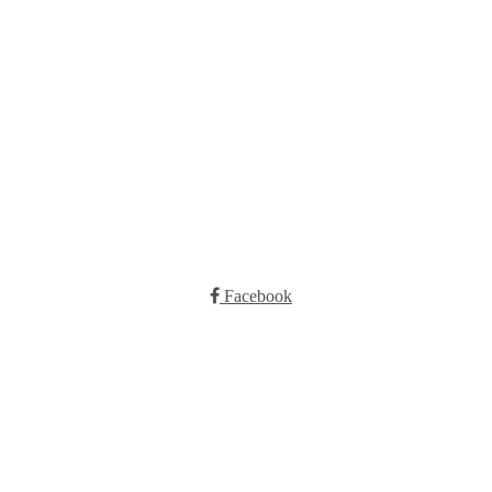
Booking
Kontakt oss
E-post:
post@ilrunar.no
Facebook