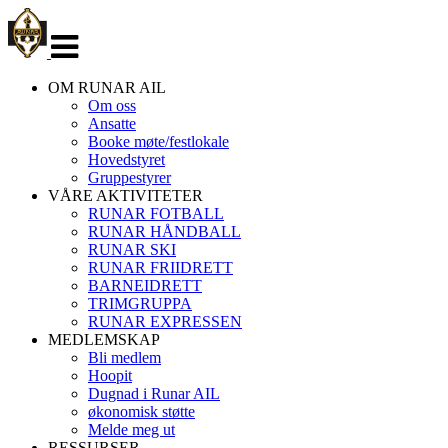
Veksle
navigasjon
OM RUNAR AIL
Om oss
Ansatte
Booke møte/festlokale
Hovedstyret
Gruppestyrer
VÅRE AKTIVITETER
RUNAR FOTBALL
RUNAR HÅNDBALL
RUNAR SKI
RUNAR FRIIDRETT
BARNEIDRETT
TRIMGRUPPA
RUNAR EXPRESSEN
MEDLEMSKAP
Bli medlem
Hoopit
Dugnad i Runar AIL
økonomisk støtte
Melde meg ut
RESSURSER