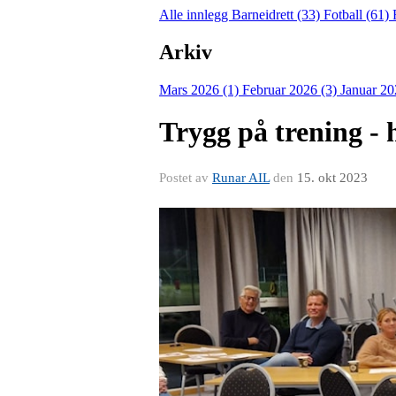
Alle innlegg
Barneidrett (33)
Fotball (61)
Arkiv
Mars 2026 (1)
Februar 2026 (3)
Januar 20
Trygg på trening -
Postet av
Runar AIL
den
15. okt 2023