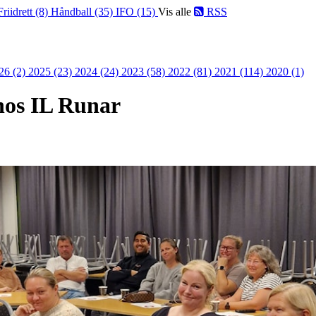
Friidrett (8)
Håndball (35)
IFO (15)
Vis alle
RSS
26 (2)
2025 (23)
2024 (24)
2023 (58)
2022 (81)
2021 (114)
2020 (1)
 hos IL Runar