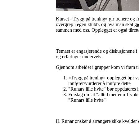
Kurset «Trygg på trening» gir trenere og 
overgrep i egen klubb, og hva man skal gj
sammen med oss. Opplegget er også tilrett
Temaet er engasjerende og diskusjonene i 
og erfaringer underveis.
Gjennom arbeidet i grupper kom vi fram til
«Trygg på trening» opplegget bør vær
innfører/vurderer å innføre dette
"Runars lille hvite" bør oppdateres 
Forslag om at "alltid mer enn 1 voks
"Runars lille hvite"
IL Runar ønsker å arrangere slike kvelder