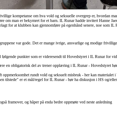
frivillige kompetanse om hva vold og seksuelle overgrep er, hvordan m
øre om man er bekymret for et barn. IL Runar hadde invitert Hanne Jaer
elagt for at klubben kan gjennomføre på egenhånd senere, noe som IL R
gruppene var gode. Det er mange ivrige, ansvarlige og modige frivillige
 følgende punkter som er videresendt til Hovedstyret i IL Runar for vi
e en obligatorisk del av trener opplæring i IL Runar - Hovedstyret bør
ift oppmerksomhet rundt vold og seksuelt misbruk - her kan materialet i
en tilstede" er et mål/regel for IL Runar - bør ha diskusjon i HS og/elle
 også framover, og håper på enda bedre oppmøte ved neste anledning