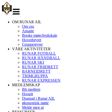
Veksle
navigasjon
OM RUNAR AIL
Om oss
Ansatte
Booke møte/festlokale
Hovedstyret
Gruppestyrer
VÅRE AKTIVITETER
RUNAR FOTBALL
RUNAR HÅNDBALL
RUNAR SKI
RUNAR FRIIDRETT
BARNEIDRETT
TRIMGRUPPA
RUNAR EXPRESSEN
MEDLEMSKAP
Bli medlem
Hoopit
Dugnad i Runar AIL
økonomisk støtte
Melde meg ut
RESSURSER