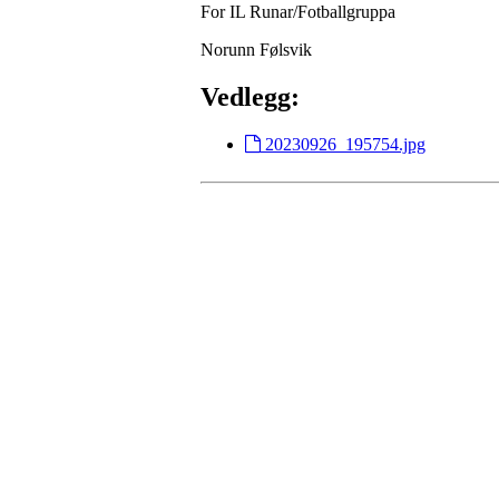
For IL Runar/Fotballgruppa
Norunn Følsvik
Vedlegg:
20230926_195754.jpg
Besøk oss
Klavenesveien 20
3220 SANDEFJORD