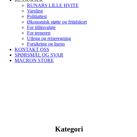
RUNARS LILLE HVITE
Varsling
Politiattest
Økonomisk støtte og fritidskort
For tillitsvalgte
For treneren
Utlegg og reiseregning
Forsikring og lisens
KONTAKT OSS
SPØRSMÅL OG SVAR
MACRON STORE
Kategori