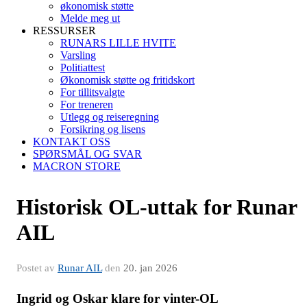
økonomisk støtte
Melde meg ut
RESSURSER
RUNARS LILLE HVITE
Varsling
Politiattest
Økonomisk støtte og fritidskort
For tillitsvalgte
For treneren
Utlegg og reiseregning
Forsikring og lisens
KONTAKT OSS
SPØRSMÅL OG SVAR
MACRON STORE
Historisk OL-uttak for Runar
AIL
Postet av
Runar AIL
den
20. jan 2026
Ingrid og Oskar klare for vinter-OL