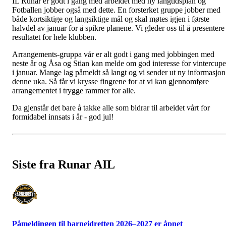
IL Runar er godt i gang med arbeidet med ny langtidsplan og
Fotballen jobber også med dette. En forsterket gruppe jobber med
både kortsiktige og langsiktige mål og skal møtes igjen i første
halvdel av januar for å spikre planene. Vi gleder oss til å presentere
resultatet for hele klubben.
Arrangements-gruppa vår er alt godt i gang med jobbingen med
neste år og Åsa og Stian kan melde om god interesse for vintercup
i januar. Mange lag påmeldt så langt og vi sender ut ny informasjon
denne uka. Så får vi krysse fingrene for at vi kan gjennomføre
arrangementet i trygge rammer for alle.
Da gjenstår det bare å takke alle som bidrar til arbeidet vårt for
formidabel innsats i år - god jul!
Siste fra Runar AIL
Påmeldingen til barneidretten 2026–2027 er åpnet