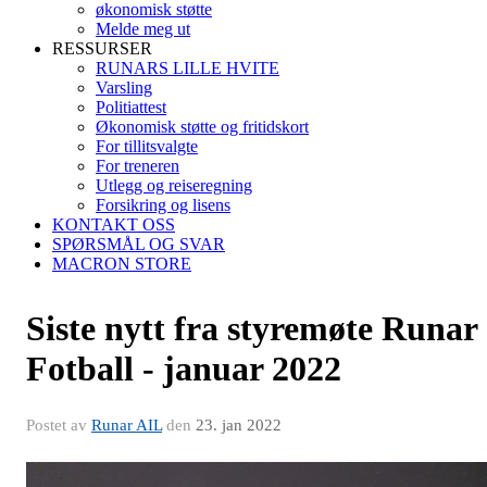
økonomisk støtte
Melde meg ut
RESSURSER
RUNARS LILLE HVITE
Varsling
Politiattest
Økonomisk støtte og fritidskort
For tillitsvalgte
For treneren
Utlegg og reiseregning
Forsikring og lisens
KONTAKT OSS
SPØRSMÅL OG SVAR
MACRON STORE
Siste nytt fra styremøte Runar
Fotball - januar 2022
Postet av
Runar AIL
den
23. jan 2022