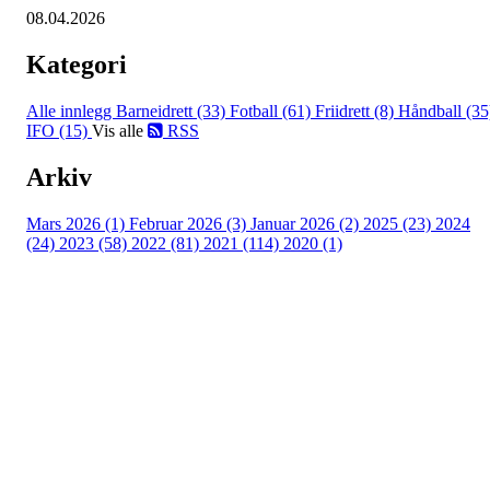
08.04.2026
Kategori
Alle innlegg
Barneidrett (33)
Fotball (61)
Friidrett (8)
Håndball (35
IFO (15)
Vis alle
RSS
Arkiv
Mars 2026 (1)
Februar 2026 (3)
Januar 2026 (2)
2025 (23)
2024
(24)
2023 (58)
2022 (81)
2021 (114)
2020 (1)
Besøk oss
Klavenesveien 20