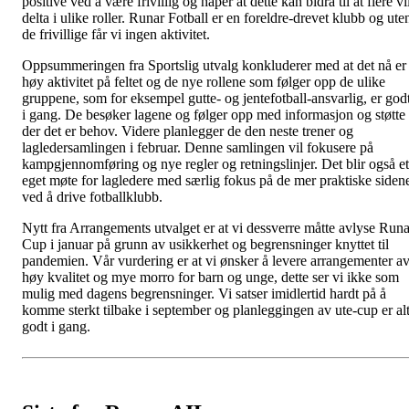
positive ved å være frivillig og håper at dette kan bidra til at flere vi
delta i ulike roller. Runar Fotball er en foreldre-drevet klubb og ute
de frivillige får vi ingen aktivitet.
Oppsummeringen fra Sportslig utvalg konkluderer med at det nå er
høy aktivitet på feltet og de nye rollene som følger opp de ulike
gruppene, som for eksempel gutte- og jentefotball-ansvarlig, er god
i gang. De besøker lagene og følger opp med informasjon og støtte
der det er behov. Videre planlegger de den neste trener og
lagledersamlingen i februar. Denne samlingen vil fokusere på
kampgjennomføring og nye regler og retningslinjer. Det blir også et
eget møte for lagledere med særlig fokus på de mer praktiske siden
ved å drive fotballklubb.
Nytt fra Arrangements utvalget er at vi dessverre måtte avlyse Runa
Cup i januar på grunn av usikkerhet og begrensninger knyttet til
pandemien. Vår vurdering er at vi ønsker å levere arrangementer a
høy kvalitet og mye morro for barn og unge, dette ser vi ikke som
mulig med dagens begrensninger. Vi satser imidlertid hardt på å
komme sterkt tilbake i september og planleggingen av ute-cup er al
godt i gang.