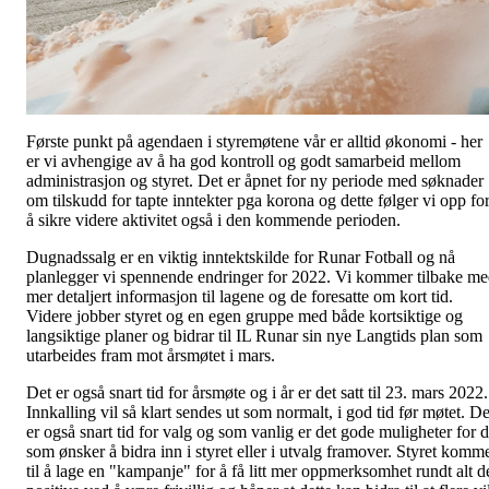
Første punkt på agendaen i styremøtene vår er alltid økonomi - her
er vi avhengige av å ha god kontroll og godt samarbeid mellom
administrasjon og styret. Det er åpnet for ny periode med søknader
om tilskudd for tapte inntekter pga korona og dette følger vi opp fo
å sikre videre aktivitet også i den kommende perioden.
Dugnadssalg er en viktig inntektskilde for Runar Fotball og nå
planlegger vi spennende endringer for 2022. Vi kommer tilbake m
mer detaljert informasjon til lagene og de foresatte om kort tid.
Videre jobber styret og en egen gruppe med både kortsiktige og
langsiktige planer og bidrar til IL Runar sin nye Langtids plan som
utarbeides fram mot årsmøtet i mars.
Det er også snart tid for årsmøte og i år er det satt til 23. mars 2022.
Innkalling vil så klart sendes ut som normalt, i god tid før møtet. De
er også snart tid for valg og som vanlig er det gode muligheter for 
som ønsker å bidra inn i styret eller i utvalg framover. Styret komm
til å lage en "kampanje" for å få litt mer oppmerksomhet rundt alt d