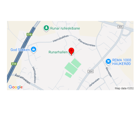
3220 SANDEFJORD
Bli medlem i klubben!
Trykk her for innmelding