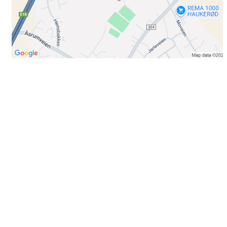
Bli medlem i klubben!
Trykk her for innmelding
Booking
Trykk her for å booke
Kontakt oss
E-post:
post@ilrunar.no