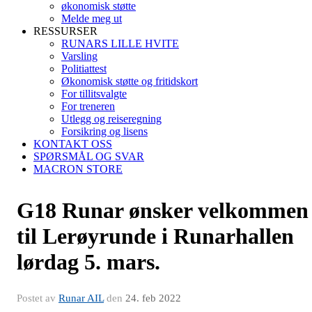
økonomisk støtte
Melde meg ut
RESSURSER
RUNARS LILLE HVITE
Varsling
Politiattest
Økonomisk støtte og fritidskort
For tillitsvalgte
For treneren
Utlegg og reiseregning
Forsikring og lisens
KONTAKT OSS
SPØRSMÅL OG SVAR
MACRON STORE
G18 Runar ønsker velkommen
til Lerøyrunde i Runarhallen
lørdag 5. mars.
Postet av
Runar AIL
den
24. feb 2022