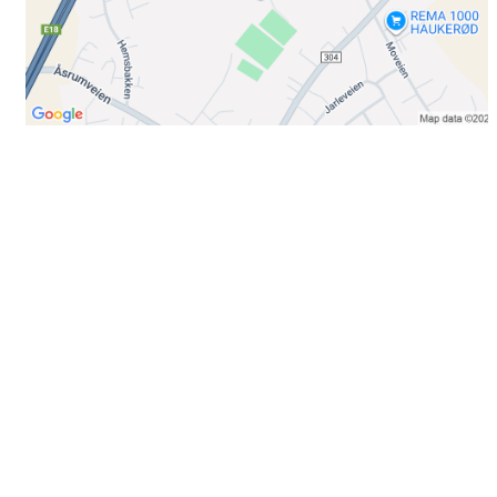
Bli medlem i klubben!
Trykk her for innmelding
Booking
Trykk her for å booke
Kontakt oss
E-post:
post@ilrunar.no