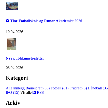
⚽ Tine Fotballskole og Runar Akademiet 2026
10.04.2026
Nye publikumstoaletter
08.04.2026
Kategori
Alle innlegg
Barneidrett (33)
Fotball (61)
Friidrett (8)
Håndball (35
IFO (15)
Vis alle
RSS
Arkiv