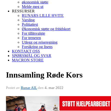
økonomisk støtte
Melde meg ut
RESSURSER
RUNARS LILLE HVITE
Varsling
Politiattest
Økonomisk støtte og fritidskort
For tillitsvalgte
For treneren
Utlegg og reiseregning
Forsikring og lisens
KONTAKT OSS
SPØRSMÅL OG SVAR
MACRON STORE
Innsamling Røde Kors
Postet av
Runar AIL
den
4. mar 2022