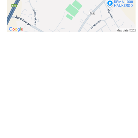
Bli medlem i klubben!
Trykk her for innmelding
Booking
Trykk her for å booke
Kontakt oss
E-post:
post@ilrunar.no