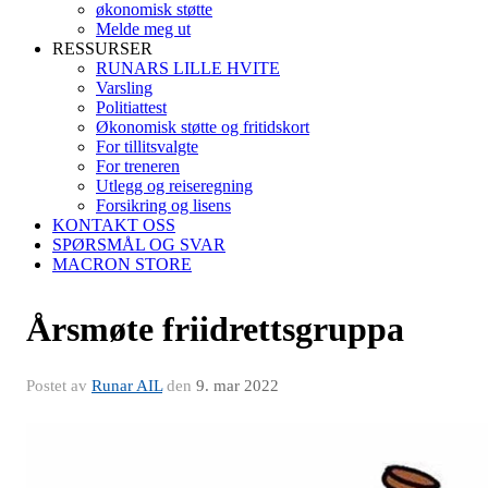
økonomisk støtte
Melde meg ut
RESSURSER
RUNARS LILLE HVITE
Varsling
Politiattest
Økonomisk støtte og fritidskort
For tillitsvalgte
For treneren
Utlegg og reiseregning
Forsikring og lisens
KONTAKT OSS
SPØRSMÅL OG SVAR
MACRON STORE
Årsmøte friidrettsgruppa
Postet av
Runar AIL
den
9. mar 2022