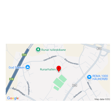
Besøk oss
Klavenesveien 20
3220 SANDEFJORD