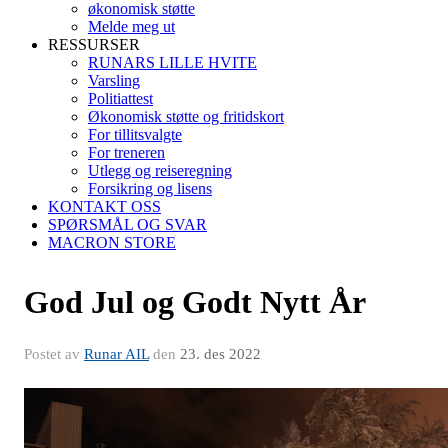
økonomisk støtte
Melde meg ut
RESSURSER
RUNARS LILLE HVITE
Varsling
Politiattest
Økonomisk støtte og fritidskort
For tillitsvalgte
For treneren
Utlegg og reiseregning
Forsikring og lisens
KONTAKT OSS
SPØRSMÅL OG SVAR
MACRON STORE
God Jul og Godt Nytt År
Postet av
Runar AIL
den
23. des 2022