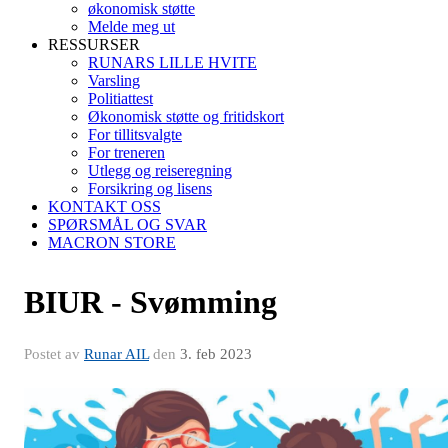
økonomisk støtte
Melde meg ut
RESSURSER
RUNARS LILLE HVITE
Varsling
Politiattest
Økonomisk støtte og fritidskort
For tillitsvalgte
For treneren
Utlegg og reiseregning
Forsikring og lisens
KONTAKT OSS
SPØRSMÅL OG SVAR
MACRON STORE
BIUR - Svømming
Postet av
Runar AIL
den
3. feb 2023