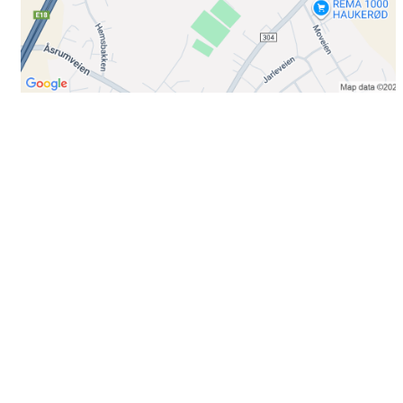
Bli medlem i klubben!
Trykk her for innmelding
Booking
Trykk her for å booke
Kontakt oss
E-post:
post@ilrunar.no