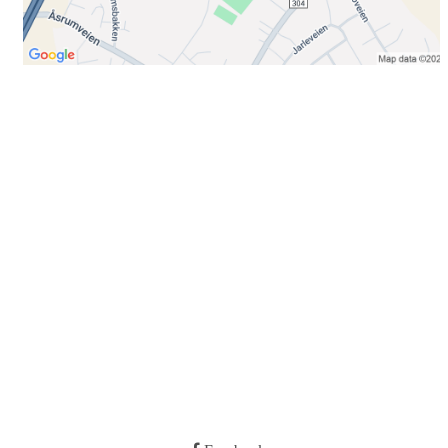
Bli medlem i klubben!
Trykk her for innmelding
Booking
Trykk her for å booke
Kontakt oss
E-post:
post@ilrunar.no
Administrasjonen