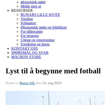
økonomisk støtte
Melde meg ut
RESSURSER
RUNARS LILLE HVITE
Varsling
Politiattest
Økonomisk støtte og fritidskort
For tillitsvalgte
For treneren
Utlegg og reiseregning
Forsikring og lisens
KONTAKT OSS
SPØRSMÅL OG SVAR
MACRON STORE
Lyst til å begynne med fotball
Postet av
Runar AIL
den
23. aug 2023