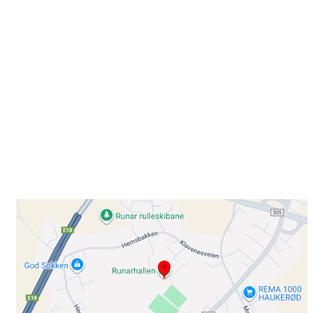
Besøk oss
Klavenesveien 20
3220 SANDEFJORD