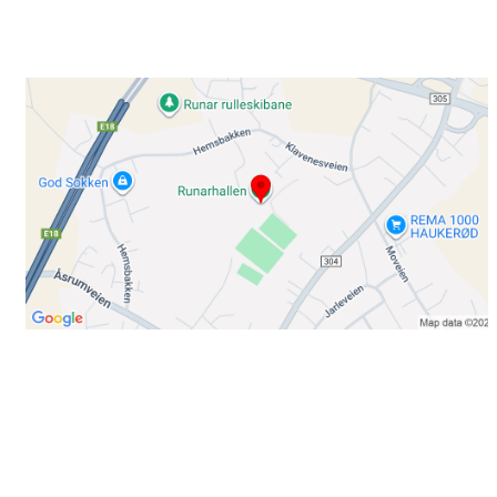
3220 SANDEFJORD
Bli medlem i klubben!
Trykk her for innmelding