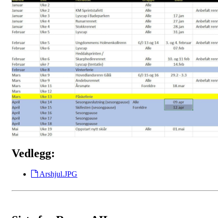
Vedlegg:
Arshjul.JPG