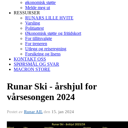
økonomisk støtte
Melde meg ut
RESSURSER
RUNARS LILLE HVITE
Varsling
Politiattest
Økonomisk støtte og fritidskort
For tillitsvalgte
For treneren
Utlegg og reiseregning
Forsikring og lisens
KONTAKT OSS
SPØRSMÅL OG SVAR
MACRON STORE
Runar Ski - årshjul for
vårsesongen 2024
Postet av
Runar AIL
den
15. jan 2024