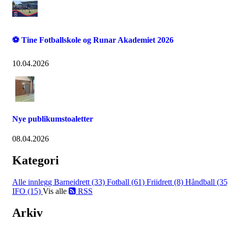
⚽ Tine Fotballskole og Runar Akademiet 2026
10.04.2026
Nye publikumstoaletter
08.04.2026
Kategori
Alle innlegg
Barneidrett (33)
Fotball (61)
Friidrett (8)
Håndball (35
IFO (15)
Vis alle
RSS
Arkiv