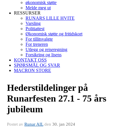
økonomisk støtte
Melde meg ut
RESSURSER
RUNARS LILLE HVITE
Varsling
Politiattest
Økonomisk støtte og fritidskort
For tillitsvalgte
For treneren
Utlegg og reiseregning
Forsikring og lisens
KONTAKT OSS
SPØRSMÅL OG SVAR
MACRON STORE
Hederstildelinger på
Runarfesten 27.1 - 75 års
jubileum
Postet av
Runar AIL
den
30. jan 2024