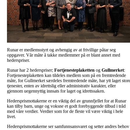
Runar er medlemsstyrt og avhengig av at frivillige påtar seg
oppgaver. Vår måte å takke medlemmer på er blant annet med
hederspriser.
Runar har 2 hederspriser;
Fortjenesteplaketten
og
Gullmerket
:
Fortjenesteplaketten kan tildeles medlem som på en fremtredende
måte, for Gullmerket særdeles fremtredende måte, har ytt laget stor
tjenester, enten av idrettslig eller administrativ karakter, eller
gjennom uegennyttig innsats for laget og idrettssaken.
Hedersprismottakerne er en viktig del av grunnfjellet for at Runar
kan tilby barn, unge og voksne et godt forebyggende tilbud i tråd
med våre verdier. Verdier som for de fleste vil være viktig i hele
livet.
Hedersprismottakerne ser samfunnsansvaret og setter andres behov