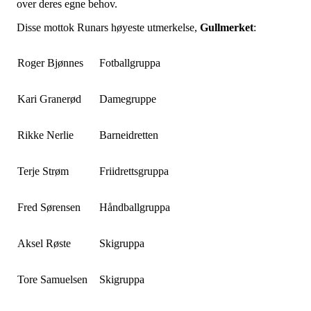
over deres egne behov.
Disse mottok Runars høyeste utmerkelse,
Gullmerket
:
Roger Bjønnes
Fotballgruppa
Kari Granerød
Damegruppe
Rikke Nerlie
Barneidretten
Terje Strøm
Friidrettsgruppa
Fred Sørensen
Håndballgruppa
Aksel Røste
Skigruppa
Tore Samuelsen
Skigruppa