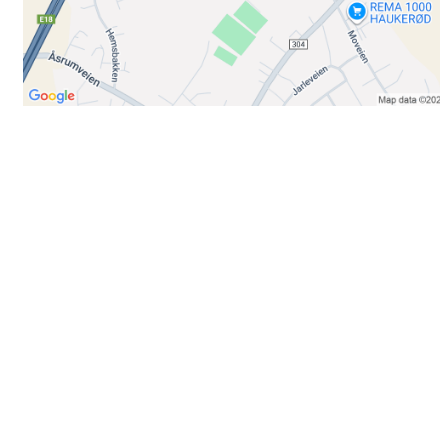
Bli medlem i klubben!
Trykk her for innmelding
Booking
Trykk her for å booke
Kontakt oss
E-post:
post@ilrunar.no