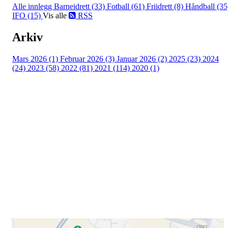
Alle innlegg
Barneidrett (33)
Fotball (61)
Friidrett (8)
Håndball (35
IFO (15)
Vis alle
RSS
Arkiv
Mars 2026 (1)
Februar 2026 (3)
Januar 2026 (2)
2025 (23)
2024
(24)
2023 (58)
2022 (81)
2021 (114)
2020 (1)
Besøk oss
Klavenesveien 20
3220 SANDEFJORD