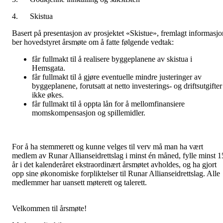
4.
Skistua
Basert på presentasjon av prosjektet «Skistue», fremlagt informasjo
ber hovedstyret årsmøte om å fatte følgende vedtak:
får fullmakt til å realisere byggeplanene av skistua i
Hemsgata.
får fullmakt til å gjøre eventuelle mindre justeringer av
byggeplanene, forutsatt at netto investerings- og driftsutgifter
ikke økes.
får fullmakt til å oppta lån for å mellomfinansiere
momskompensasjon og spillemidler.
For å ha stemmerett og kunne velges til verv må man ha vært
medlem av Runar Allianseidrettslag i minst én måned, fylle minst 1
år i det kalenderåret ekstraordinært årsmøtet avholdes, og ha gjort
opp sine økonomiske forpliktelser til Runar Allianseidrettslag. Alle
medlemmer har uansett møterett og talerett.
Velkommen til årsmøte!