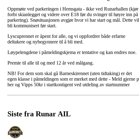
Oppmøte ved parkeringen i Hemsgata - ikke ved Runarhallen (kjør
forbi skianlegget og videre over E18 før du svinger til høyre inn på
parkering). Snøsituasjonen avgjør hvor vi har start og mål. Dette vil
bli kommunisert før start.
Lyscuprennet er åpent for alle, og vi oppfordrer både erfarne
deltakere og nybegynnere til å bli med.
Løypelengdene i påmeldingskjema er tentative og kan endres noe.
Premie til alle til og med 12 år ved målgang.
NB! For dem som skal gå Barneskirennet (uten tidtaking) er det
egen klasse i påmeldingen som er merket med dette - Meld gjerne 
her og Vipps 50kr i startkontigent ved utdeling av startnummer
Siste fra Runar AIL