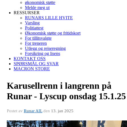
økonomisk støtte
Melde meg ut
RESSURSER
RUNARS LILLE HVITE
Varsling
Politiattest
Økonomisk støtte og fritidskort
For tillitsvalgte
For treneren
Utlegg og reiseregning
Forsikring og lisens
KONTAKT OSS
SPØRSMÅL OG SVAR
MACRON STORE
Karusellrenn i langrenn på
Runar - Lyscup onsdag 15.1.25
Postet av
Runar AIL
den
13. jan 2025