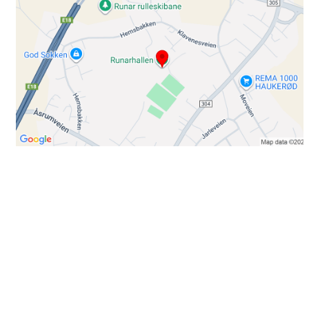
Bli medlem i klubben!
Trykk her for innmelding
Booking
Trykk her for å booke