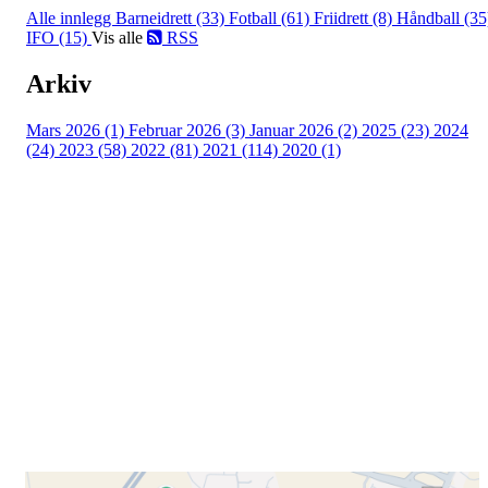
Alle innlegg
Barneidrett (33)
Fotball (61)
Friidrett (8)
Håndball (35
IFO (15)
Vis alle
RSS
Arkiv
Mars 2026 (1)
Februar 2026 (3)
Januar 2026 (2)
2025 (23)
2024
(24)
2023 (58)
2022 (81)
2021 (114)
2020 (1)
Besøk oss
Klavenesveien 20
3220 SANDEFJORD