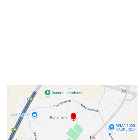
Besøk oss
Klavenesveien 20
3220 SANDEFJORD