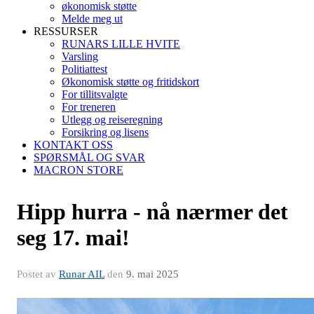
økonomisk støtte
Melde meg ut
RESSURSER
RUNARS LILLE HVITE
Varsling
Politiattest
Økonomisk støtte og fritidskort
For tillitsvalgte
For treneren
Utlegg og reiseregning
Forsikring og lisens
KONTAKT OSS
SPØRSMÅL OG SVAR
MACRON STORE
Hipp hurra - nå nærmer det
seg 17. mai!
Postet av
Runar AIL
den
9. mai 2025