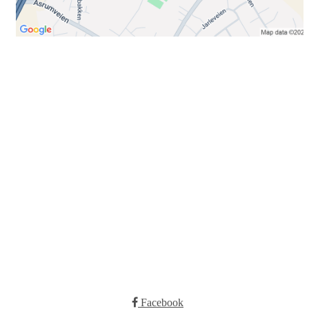
Bli medlem i klubben!
Trykk her for innmelding
Booking
Trykk her for å booke
Kontakt oss
E-post:
post@ilrunar.no
Administrasjonen
Facebook