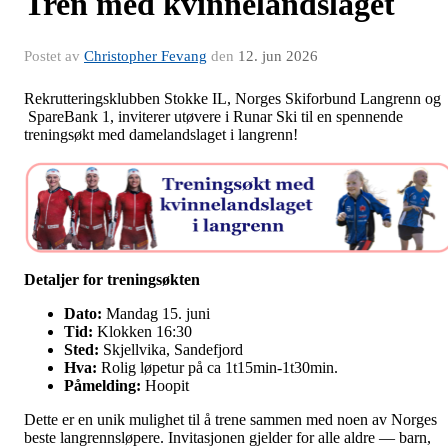
Tren med kvinnelandslaget
Postet av
Christopher Fevang
den
12. jun 2026
Rekrutteringsklubben Stokke IL, Norges Skiforbund Langrenn og
SpareBank 1, inviterer utøvere i Runar Ski til en spennende
treningsøkt med damelandslaget i langrenn!
Detaljer for treningsøkten
Dato:
Mandag 15. juni
Tid:
Klokken 16:30
Sted:
Skjellvika, Sandefjord
Hva:
Rolig løpetur på ca 1t15min-1t30min.
Påmelding:
Hoopit
Dette er en unik mulighet til å trene sammen med noen av Norges
beste langrennsløpere. Invitasjonen gjelder for alle aldre — barn,