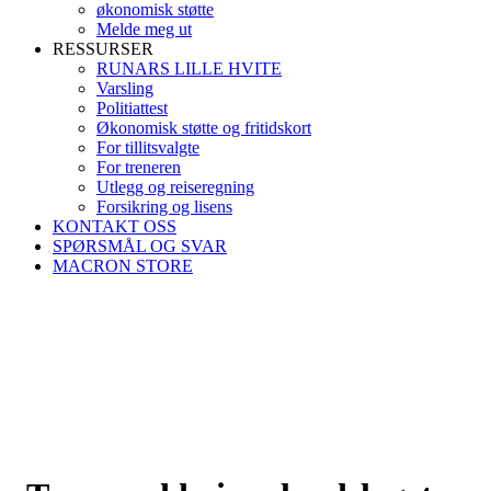
økonomisk støtte
Melde meg ut
RESSURSER
RUNARS LILLE HVITE
Varsling
Politiattest
Økonomisk støtte og fritidskort
For tillitsvalgte
For treneren
Utlegg og reiseregning
Forsikring og lisens
KONTAKT OSS
SPØRSMÅL OG SVAR
MACRON STORE