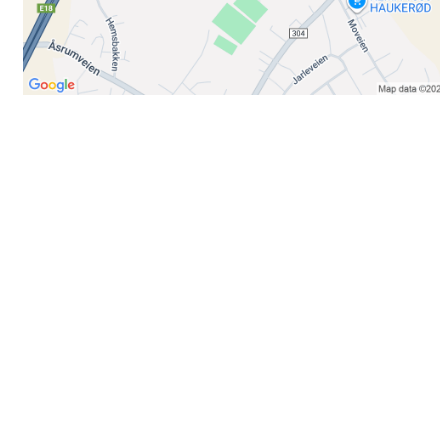
Bli medlem i klubben!
Trykk her for innmelding
Booking
Trykk her for å booke
Kontakt oss
E-post:
post@ilrunar.no
Administrasjonen