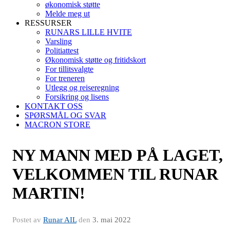
økonomisk støtte
Melde meg ut
RESSURSER
RUNARS LILLE HVITE
Varsling
Politiattest
Økonomisk støtte og fritidskort
For tillitsvalgte
For treneren
Utlegg og reiseregning
Forsikring og lisens
KONTAKT OSS
SPØRSMÅL OG SVAR
MACRON STORE
NY MANN MED PÅ LAGET,
VELKOMMEN TIL RUNAR
MARTIN!
Postet av
Runar AIL
den
3. mai 2022