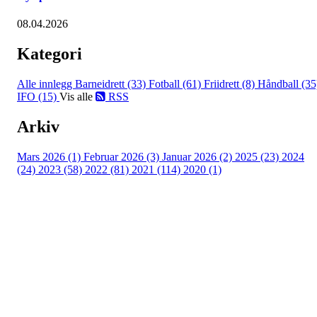
08.04.2026
Kategori
Alle innlegg
Barneidrett (33)
Fotball (61)
Friidrett (8)
Håndball (35
IFO (15)
Vis alle
RSS
Arkiv
Mars 2026 (1)
Februar 2026 (3)
Januar 2026 (2)
2025 (23)
2024
(24)
2023 (58)
2022 (81)
2021 (114)
2020 (1)
Besøk oss