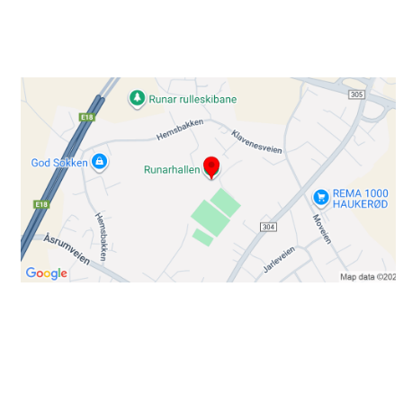
Klavenesveien 20
3220 SANDEFJORD
Bli medlem i klubben!
Trykk her for innmelding