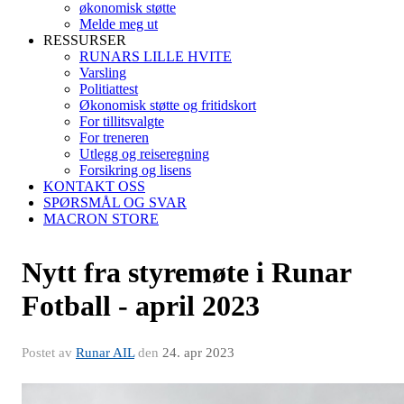
økonomisk støtte
Melde meg ut
RESSURSER
RUNARS LILLE HVITE
Varsling
Politiattest
Økonomisk støtte og fritidskort
For tillitsvalgte
For treneren
Utlegg og reiseregning
Forsikring og lisens
KONTAKT OSS
SPØRSMÅL OG SVAR
MACRON STORE
Nytt fra styremøte i Runar
Fotball - april 2023
Postet av
Runar AIL
den
24. apr 2023