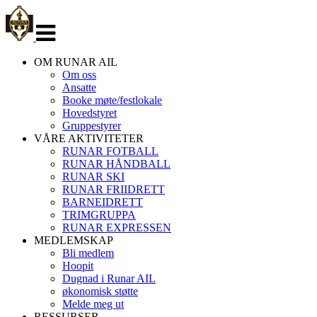
Veksle
navigasjon
OM RUNAR AIL
Om oss
Ansatte
Booke møte/festlokale
Hovedstyret
Gruppestyrer
VÅRE AKTIVITETER
RUNAR FOTBALL
RUNAR HÅNDBALL
RUNAR SKI
RUNAR FRIIDRETT
BARNEIDRETT
TRIMGRUPPA
RUNAR EXPRESSEN
MEDLEMSKAP
Bli medlem
Hoopit
Dugnad i Runar AIL
økonomisk støtte
Melde meg ut
RESSURSER