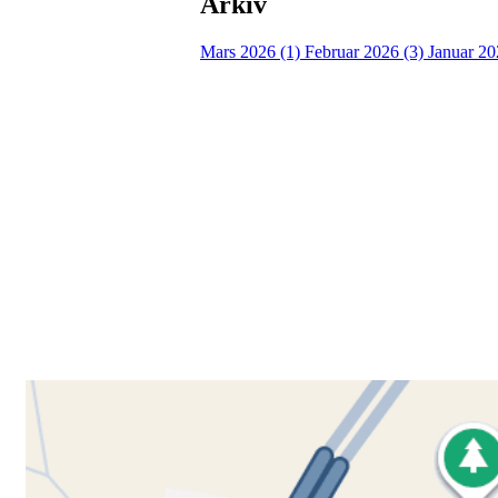
Arkiv
Mars 2026 (1)
Februar 2026 (3)
Januar 20
Besøk oss
Klavenesveien 20
3220 SANDEFJORD