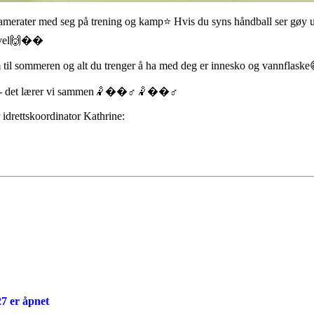
amerater med seg på trening og kamp⭐️ Hvis du syns håndball ser gøy u
a vel🙌��
rem til sommeren og alt du trenger å ha med deg er innesko og vannflaske
før - det lærer vi sammen🤾��‍♂️🤾��‍♂️
idrettskoordinator Kathrine:
7 er åpnet