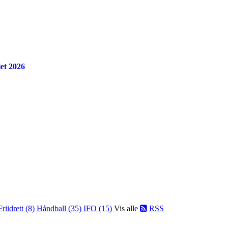
et 2026
Friidrett (8)
Håndball (35)
IFO (15)
Vis alle
RSS