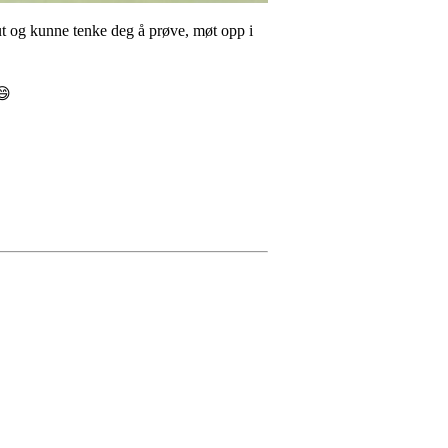
t og kunne tenke deg å prøve, møt opp i
😄