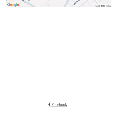
Bli medlem i klubben!
Trykk her for innmelding
Booking
Trykk her for å booke
Kontakt oss
E-post:
post@ilrunar.no
Administrasjonen
Facebook