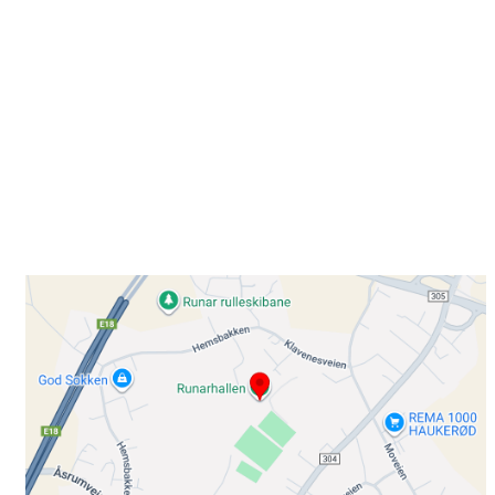
Besøk oss
Klavenesveien 20
3220 SANDEFJORD