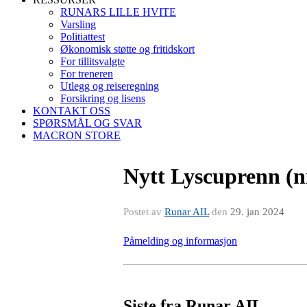
RUNARS LILLE HVITE
Varsling
Politiattest
Økonomisk støtte og fritidskort
For tillitsvalgte
For treneren
Utlegg og reiseregning
Forsikring og lisens
KONTAKT OSS
SPØRSMÅL OG SVAR
MACRON STORE
Nytt Lyscuprenn (nr
Postet av
Runar AIL
den
29. jan 2024
Påmelding og informasjon
Siste fra Runar AIL