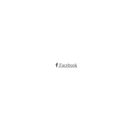
Kontakt oss
E-post:
post@ilrunar.no
Facebook
omy.no
eller EHF.