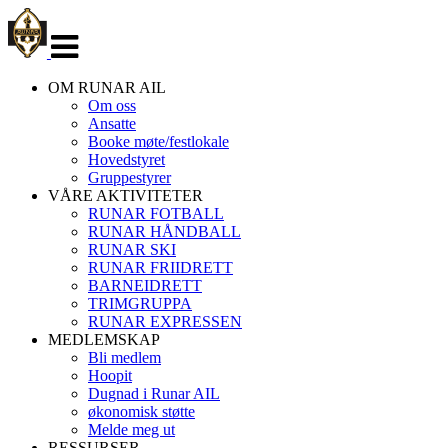
Veksle
navigasjon
OM RUNAR AIL
Om oss
Ansatte
Booke møte/festlokale
Hovedstyret
Gruppestyrer
VÅRE AKTIVITETER
RUNAR FOTBALL
RUNAR HÅNDBALL
RUNAR SKI
RUNAR FRIIDRETT
BARNEIDRETT
TRIMGRUPPA
RUNAR EXPRESSEN
MEDLEMSKAP
Bli medlem
Hoopit
Dugnad i Runar AIL
økonomisk støtte
Melde meg ut
RESSURSER