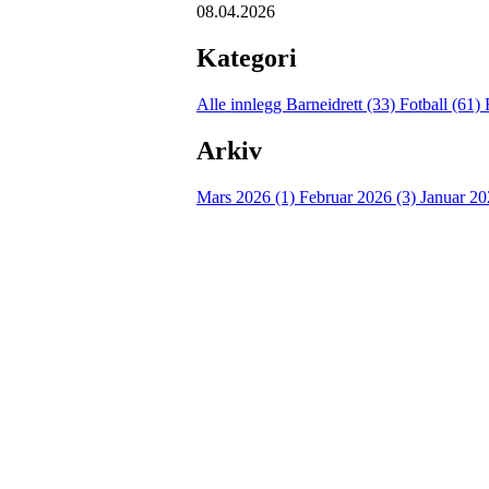
08.04.2026
Kategori
Alle innlegg
Barneidrett (33)
Fotball (61)
Arkiv
Mars 2026 (1)
Februar 2026 (3)
Januar 20
Besøk oss
Klavenesveien 20
3220 SANDEFJORD