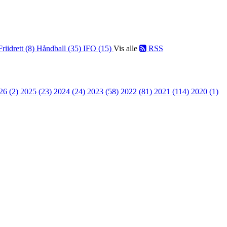
Friidrett (8)
Håndball (35)
IFO (15)
Vis alle
RSS
26 (2)
2025 (23)
2024 (24)
2023 (58)
2022 (81)
2021 (114)
2020 (1)