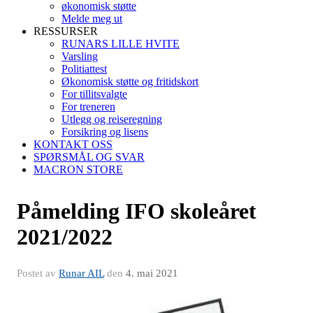
økonomisk støtte
Melde meg ut
RESSURSER
RUNARS LILLE HVITE
Varsling
Politiattest
Økonomisk støtte og fritidskort
For tillitsvalgte
For treneren
Utlegg og reiseregning
Forsikring og lisens
KONTAKT OSS
SPØRSMÅL OG SVAR
MACRON STORE
Påmelding IFO skoleåret
2021/2022
Postet av
Runar AIL
den
4. mai 2021