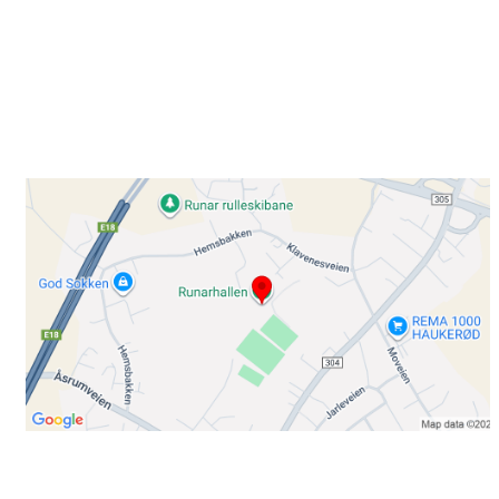
Besøk oss
Klavenesveien 20
3220 SANDEFJORD
Bli medlem i klubben!