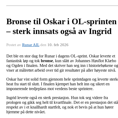
Bronse til Oskar i OL-sprinten
– sterk innsats også av Ingrid
Postet av
Runar AIL
den
10. feb 2026
Det ble en stor dag for Runar i dagens OL-sprint. Oskar leverte et
fantastisk løp og tok
bronse
, kun slått av Johannes Høsflot Klæbo
og Ogden i finalen. Med det skriver han seg inn i historiebøkene o
viser at målrettet arbeid over tid gir resultater på aller høyeste nivå.
Oskar har vist solid form gjennom hele sprintdagen og leverte sterk
heat fra start til slutt. I finalen kjempet han helt inn og sikret en
imponerende tredjeplass mot verdens beste sprintere.
Ingrid leverte også en sterk prestasjon. Hun tok seg videre fra
prologen og gikk seg helt til kvartfinale. Det er en prestasjon det stå
respekt av i et knallhardt startfelt, og nok et bevis på at hun hører
hjemme på dette nivået.