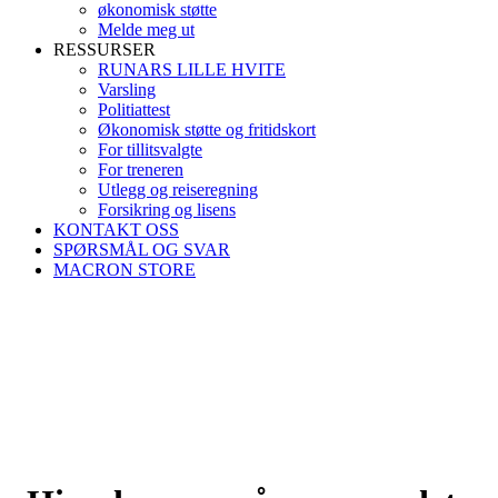
økonomisk støtte
Melde meg ut
RESSURSER
RUNARS LILLE HVITE
Varsling
Politiattest
Økonomisk støtte og fritidskort
For tillitsvalgte
For treneren
Utlegg og reiseregning
Forsikring og lisens
KONTAKT OSS
SPØRSMÅL OG SVAR
MACRON STORE