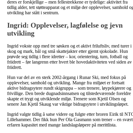
deres er forskjellige – men fellestrekkene er tydelige: aktivitet fra
tidlig alder, tett støtteapparat og et miljø der opplevelser, samhold o
utvikling har stått i sentrum.
Ingrid: Opplevelser, lagfølelse og jevn
utvikling
Ingrid vokste opp med tre søsken og et aktivt friluftsliv, med turer i
skog og mark, bål og små skattejakter etter gjemt sjokolade. Hun
prøvde seg tidlig i flere idretter – kor, orientering, turn, fotball og
friidrett – før langrenn etter hvert ble hovedaktiviteten ved siden av
friidrett.
Hun var del av en sterk 2002-årgang i Runar Ski, med fokus på
opplevelser, samhold og utvikling. Mange fra miljøet er fortsatt
aktive bidragsytere rundt skigruppa – som trenere, løypekjørere og
frivillige. Den brede dugnadsinnsatsen og tilstedeværende foreldre
skapte et trygt og utviklende miljø. Trenere som Kjetil Olsen og
senere Jan Kjetil Skaug var viktige bidragsytere i utviklingsløpet.
Ingrid valgte tidlig å satse videre og fulgte etter broren Eirik til NT
Lillehammer. Der fikk hun Per Ola Gasmann som trener – en svært
erfaren kapasitet med mange landslagsløpere på merittlista.