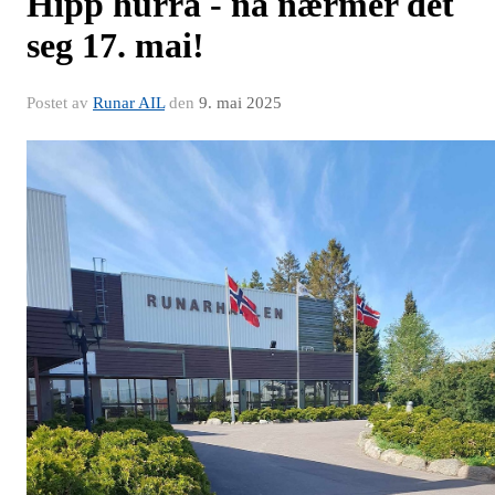
Hipp hurra - nå nærmer det
seg 17. mai!
Postet av
Runar AIL
den
9. mai 2025