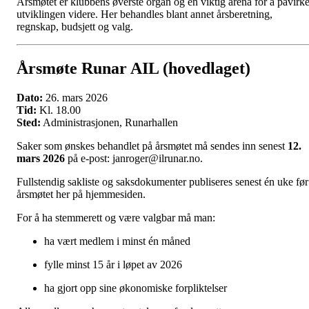
Årsmøtet er klubbens øverste organ og en viktig arena for å påvirk
utviklingen videre. Her behandles blant annet årsberetning,
regnskap, budsjett og valg.
Årsmøte Runar AIL (hovedlaget)
Dato:
26. mars 2026
Tid:
Kl. 18.00
Sted:
Administrasjonen, Runarhallen
Saker som ønskes behandlet på årsmøtet må sendes inn senest
12.
mars 2026
på e-post: janroger@ilrunar.no.
Fullstendig sakliste og saksdokumenter publiseres senest én uke før
årsmøtet her på hjemmesiden.
For å ha stemmerett og være valgbar må man:
ha vært medlem i minst én måned
fylle minst 15 år i løpet av 2026
ha gjort opp sine økonomiske forpliktelser