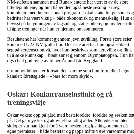
NM-stafetten sammen med Runar-jentene har vært et av de store
høydepunktene, og hun håper den også neste sesong lar seg
kombinere med internasjonalt program. Lokal støtte fra personer og
bedrifter har vært viktig – både økonomisk og menneskelig. Hun er
bevisst på betydningen av lagspill og støttespillere, og inviterer ofte
til åpne treninger når hun er hjemme om sommeren.
Resultatene har kommet gjennom jevn utvikling. Første store seier
kom med U23-NM-gull i fjor. Det siste året har hun også etablert
seg på verdenscupnivå, hvor hun beskrives som lærevillig og flink
til å søke kunnskap – blant annet gjennom Olympiatoppen. Hun ha
også hatt god nytte av trener Ånund Lie Byggland.
Grunnholdningen er fortsatt den samme som hun formidler i egne
kanaler: Idrettsglede – «bare for moro skyld».
Oskar: Konkurranseinstinkt og rå
treningsvilje
Oskar vokste opp på gård med besteforeldre, foreldre og søsken tet
på. Det ga mye lek og aktivitet fra tidlig alder. Allerede som liten
skiløper var han kjent for å være bestemt og løsningsorientert på
egne premisser – både bestefar og pappa måtte være varsomme me