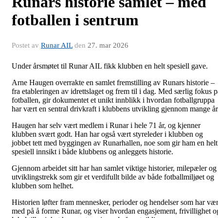
Runars historie samlet – med
fotballen i sentrum
Postet av
Runar AIL
den
27. mar 2026
Under årsmøtet til Runar AIL fikk klubben en helt spesiell gave.
Arne Haugen overrakte en samlet fremstilling av Runars historie –
fra etableringen av idrettslaget og frem til i dag. Med særlig fokus p
fotballen, gir dokumentet et unikt innblikk i hvordan fotballgruppa
har vært en sentral drivkraft i klubbens utvikling gjennom mange år
Haugen har selv vært medlem i Runar i hele 71 år, og kjenner
klubben svært godt. Han har også vært styreleder i klubben og
jobbet tett med byggingen av Runarhallen, noe som gir ham en helt
spesiell innsikt i både klubbens og anleggets historie.
Gjennom arbeidet sitt har han samlet viktige historier, milepæler og
utviklingstrekk som gir et verdifullt bilde av både fotballmiljøet og
klubben som helhet.
Historien løfter fram mennesker, perioder og hendelser som har vær
med på å forme Runar, og viser hvordan engasjement, frivillighet o