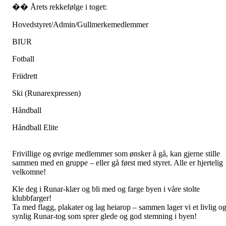
�� Årets rekkefølge i toget:
Hovedstyret/Admin/Gullmerkemedlemmer
BIUR
Fotball
Friidrett
Ski (Runarexpressen)
Håndball
Håndball Elite
Frivillige og øvrige medlemmer som ønsker å gå, kan gjerne stille
sammen med en gruppe – eller gå først med styret. Alle er hjertelig
velkomne!
Kle deg i Runar-klær og bli med og farge byen i våre stolte
klubbfarger!
Ta med flagg, plakater og lag heiarop – sammen lager vi et livlig o
synlig Runar-tog som sprer glede og god stemning i byen!