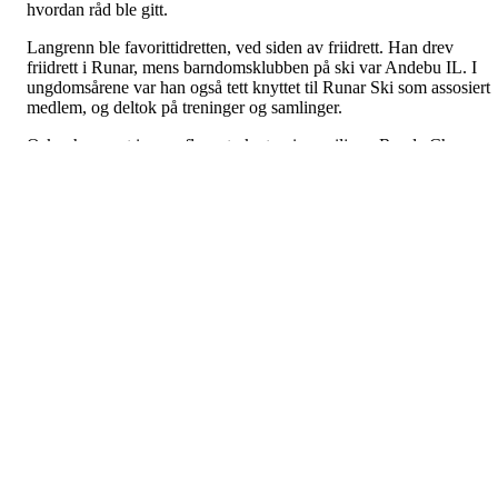
hvordan råd ble gitt.
Langrenn ble favorittidretten, ved siden av friidrett. Han drev
friidrett i Runar, mens barndomsklubben på ski var Andebu IL. I
ungdomsårene var han også tett knyttet til Runar Ski som assosiert
medlem, og deltok på treninger og samlinger.
Oskar har vært innom flere sterke treningsmiljøer: Ragde Charge
som siste års junior, senere Team Elon Oslofjord – og nå
elitelandslaget. Likevel er det én person som har fulgt ham aller
tettest gjennom hele reisen: pappa Ståle. Mange er skeptiske til
pappatrenere – i dette tilfellet har det vært en styrke på toppnivå,
både på trening og smøring.
Konkurranseinstinktet viste seg tidlig. Testløypa til postkassa
hjemme ble løpt på tid – og det viktigste var å slå de eldre. Som 12-
åring nektet han å slippe ryggen på to år eldre Runar-løpere under
Kodalmila. Den viljen har fulgt ham videre.
Det virkelige internasjonale gjennombruddet kom i klassisk sprint i
Falun i 2025, der han satte selv de største navnene og selveste
Klæbo under press og tok sin første pallplass i verdenscupen.
Klubbmiljøet bak prestasjonene